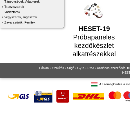
Tápegységek, Adapterek
Tranzisztorok
Varisztorok
Vegyszerek, ragasztók
Zavarszűrők, Ferritek
HESET-19
Próbapaneles
kezdőkészlet
alkatrészekkel
Főoldal
•
Szállítás
•
Súgó
•
GyIK
•
RMA
•
Általános szerződési fe
HESTO
A csomagküldés a ma