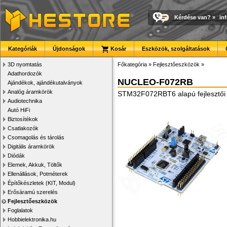
Kérdése van?
»
in
Kategóriák
Újdonságok
Kosár
Eszközök, szolgáltatások
3D nyomtatás
Főkategória
»
Fejlesztőeszközök
»
Adathordozók
NUCLEO-F072RB
Ajándékok, ajándékutalványok
Analóg áramkörök
STM32F072RBT6 alapú fejlesztői p
Audiotechnika
Autó HiFi
Biztosítékok
Csatlakozók
Csomagolás és tárolás
Digitális áramkörök
Diódák
Elemek, Akkuk, Töltők
Ellenállások, Potméterek
Építőkészletek (KIT, Modul)
Erősáramú szerelés
Fejlesztőeszközök
Foglalatok
Hobbielektronika.hu