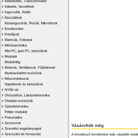
Induktivitás, Transzformátor
Kábelek, Vezetékek
Kapcsolók, Relék
Készülékek
Kishangszórók, Piezók, Mikrofonok
Kondenzátor
Kristályok
Matricák, Feliratok
Méréstechnika
Mini PC, ipari PC, tartozékok
Modulok
Modulvilág
Motorok, Ventilátorok, Fűtőelemek
Munkavédelmi eszközök
Műszerdobozok
Napelemek és tartozékok
NYÁK-ok
Okosotthon, Lakáselektronika
Oktatási eszközök
Optoelektronika
Peltier modulok
Pneumatika
Szenzorok
Vásárolták még
Szerelési segédanyagok
Szerszám és forrasztás
A következő termékeket más vásárlók rendelték