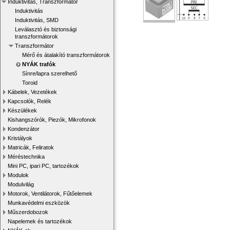
Induktivitás, Transzformátor
Induktivitás
Induktivitás, SMD
Leválasztó és biztonsági
transzformátorok
Transzformátor
Mérő és átalakító transzformátorok
NYÁK trafók
Sínre/lapra szerelhető
Toroid
Kábelek, Vezetékek
Kapcsolók, Relék
Készülékek
Kishangszórók, Piezók, Mikrofonok
Kondenzátor
Kristályok
Matricák, Feliratok
Méréstechnika
Mini PC, ipari PC, tartozékok
Modulok
Modulvilág
Motorok, Ventilátorok, Fűtőelemek
Munkavédelmi eszközök
Műszerdobozok
Napelemek és tartozékok