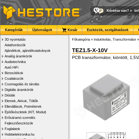
Kérdése van?
»
in
Kategóriák
Újdonságok
Kosár
Eszközök, szolgáltatások
3D nyomtatás
Főkategória
»
Induktivitás, Transzformátor
Adathordozók
TEZ1.5-X-10V
Ajándékok, ajándékutalványok
Analóg áramkörök
PCB transzformátor, kiöntött, 1,5
Audiotechnika
Autó HiFi
Biztosítékok
Csatlakozók
Csomagolás és tárolás
Digitális áramkörök
Diódák
Elemek, Akkuk, Töltők
Ellenállások, Potméterek
Építőkészletek (KIT, Modul)
Erősáramú szerelés
Fejlesztőeszközök
Foglalatok
Hobbielektronika.hu