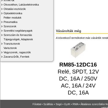
NYÁK-ok
Okosotthon, Lakáselektronika
Oktatási eszközök
Optoelektronika
Peltier modulok
Pneumatika
Szenzorok
Vásárolták még
Szerelési segédanyagok
Szerszám és forrasztás
A következő termékeket más vásárlók rendelték
Tápegységek, Adapterek
Tranzisztorok
Varisztorok
Vegyszerek, ragasztók
Zavarszűrők, Ferritek
RM85-12DC16
Relé, SPDT, 12V
DC, 16A / 250V
AC, 16A / 24V
DC, 16A
Főoldal
•
Szállítás
•
Súgó
•
GyIK
•
RMA
•
Általános szerződési fe