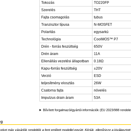
Tokozás
TO220FP
Szerelés
THT
Fajta csomagolás
tubus
Tranzisztor típusa
N-MOSFET
Polaritás
egysarkú
Technológia
CoolMOS™ P7
Drén - forrás feszültség
650V
Drén áram
11A
Ellenállás vezetési állapotban
0.18Ω
Kapu-forrás feszültség
±20V
Verzió
ESD
teljesítmény elosztás
26W
Csatorna fajta
növelés
Impulzus drain áram
53A
Bővített forgalmazói/gyártói információk (EU 2023/988 rendele
ég
ket más vásárlók rendelték a fent említett modellel együtt. Kérjük, ellenőrizze a kiválasztott