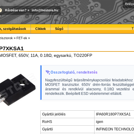
Belép
Kérdése van?
»
info@hestore.hu
T
, szolgáltatások
Cikkek
Súgó
zisztorok
»
FET-ek
»
0P7XKSA1
N-MOSFET, 650V, 11A, 0.18Ω, egysarkú, TO220FP
Összefoglaló, rendeltetés
Nagyfeszültségű teljesítménykapcsolási feladatokhoz 
MOSFET tranzisztor. 650V drén-forrás feszültségge
árammal és rendkívül alacsony, 0.18Ω vezetési el
rendelkezik. Beépített ESD védelemmel ellátott.
Gyártói jelölés
IPA60R180P7XKSA1
RoHS
igen
Gyártó
INFINEON TECHNOLO