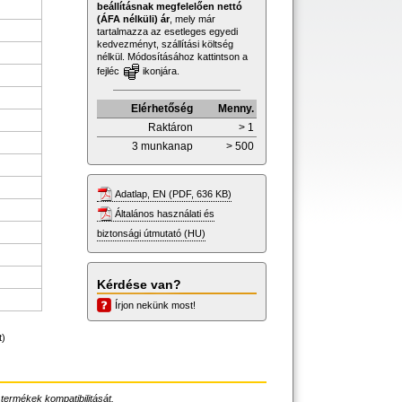
beállításnak megfelelően nettó
(ÁFA nélküli) ár
, mely már
tartalmazza az esetleges egyedi
kedvezményt, szállítási költség
nélkül. Módosításához kattintson a
fejléc
ikonjára.
Elérhetőség
Menny.
Raktáron
> 1
3 munkanap
> 500
Adatlap, EN (PDF, 636 KB)
Általános használati és
biztonsági útmutató (HU)
Kérdése van?
Írjon nekünk most!
t)
 termékek kompatibilitását.