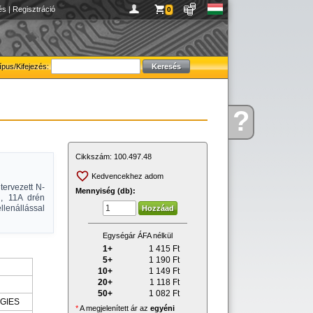
és
|
Regisztráció
0
ípus/Kifejezés:
?
Kérdése
van
Cikkszám:
100.497.48
Kedvencekhez adom
tervezett N-
Mennyiség (db):
l, 11A drén
lenállással
Egységár ÁFA nélkül
1+
1 415
Ft
5+
1 190
Ft
10+
1 149
Ft
20+
1 118
Ft
50+
1 082
Ft
GIES
*
A megjelenített ár az
egyéni