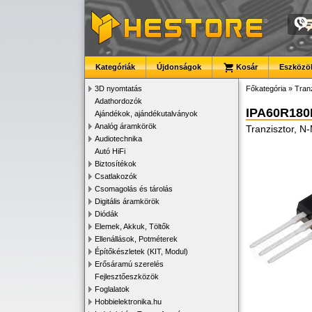
Kategóriák
Újdonságok
Kosár
Eszközök
3D nyomtatás
Főkategória
»
Tran
Adathordozók
IPA60R18
Ajándékok, ajándékutalványok
Analóg áramkörök
Tranzisztor, 
Audiotechnika
Autó HiFi
Biztosítékok
Csatlakozók
Csomagolás és tárolás
Digitális áramkörök
Diódák
Elemek, Akkuk, Töltők
Ellenállások, Potméterek
Építőkészletek (KIT, Modul)
Erősáramú szerelés
Fejlesztőeszközök
Foglalatok
Hobbielektronika.hu