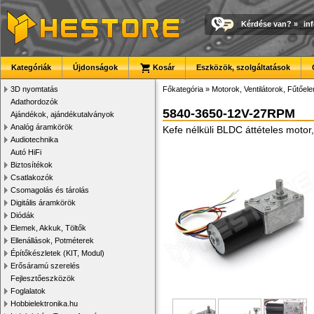
Kérdése van?
»
in
Kategóriák
Újdonságok
Kosár
Eszközök, szolgáltatások
3D nyomtatás
Főkategória
»
Motorok, Ventilátorok, Fűtőel
Adathordozók
5840-3650-12V-27RPM
Ajándékok, ajándékutalványok
Analóg áramkörök
Kefe nélküli BLDC áttételes moto
Audiotechnika
Autó HiFi
Biztosítékok
Csatlakozók
Csomagolás és tárolás
Digitális áramkörök
Diódák
Elemek, Akkuk, Töltők
Ellenállások, Potméterek
Építőkészletek (KIT, Modul)
Erősáramú szerelés
Fejlesztőeszközök
Foglalatok
Hobbielektronika.hu