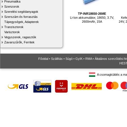
Pneumatika
Szenzorok
Szerelési segédanyagok
TP-INR18650-26ME
Szerszám és forrasztás
Li-Ion akkumulátor, 18650, 3.7V,
Kefe
2600mAh, 15A
24V, 
Tápegységek, Adapterek
Tranzisztorok
Varisztorok
Vegyszerek, ragasztók
Zavarszűrők, Ferritek
Főoldal
•
Szállítás
•
Súgó
•
GyIK
•
RMA
•
Általános szerződési fe
HESTO
A csomagküldés a ma