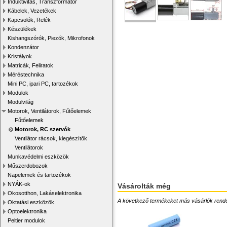
Induktivitás, Transzformátor
Kábelek, Vezetékek
Kapcsolók, Relék
Készülékek
Kishangszórók, Piezók, Mikrofonok
Kondenzátor
Kristályok
Matricák, Feliratok
Méréstechnika
Mini PC, ipari PC, tartozékok
Modulok
Modulvilág
Motorok, Ventilátorok, Fűtőelemek
Fűtőelemek
Motorok, RC szervók
Ventilátor rácsok, kiegészítők
Ventilátorok
Munkavédelmi eszközök
Műszerdobozok
Napelemek és tartozékok
NYÁK-ok
Vásárolták még
Okosotthon, Lakáselektronika
A következő termékeket más vásárlók rendelték
Oktatási eszközök
Optoelektronika
Peltier modulok