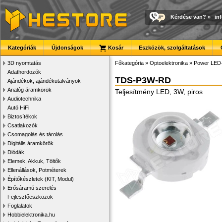
Kérdése van?
»
in
Kategóriák
Újdonságok
Kosár
Eszközök, szolgáltatások
3D nyomtatás
Főkategória
»
Optoelektronika
»
Power LED
Adathordozók
TDS-P3W-RD
Ajándékok, ajándékutalványok
Analóg áramkörök
Teljesítmény LED, 3W, piros
Audiotechnika
Autó HiFi
Biztosítékok
Csatlakozók
Csomagolás és tárolás
Digitális áramkörök
Diódák
Elemek, Akkuk, Töltők
Ellenállások, Potméterek
Építőkészletek (KIT, Modul)
Erősáramú szerelés
Fejlesztőeszközök
Foglalatok
Hobbielektronika.hu