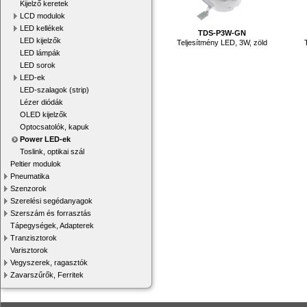
Kijelző keretek
LCD modulok
LED kellékek
TDS-P3W-GN
LED kijelzők
Teljesítmény LED, 3W, zöld
LED lámpák
LED sorok
LED-ek
LED-szalagok (strip)
Lézer diódák
OLED kijelzők
Optocsatolók, kapuk
Power LED-ek
Toslink, optikai szál
Peltier modulok
Pneumatika
Szenzorok
Szerelési segédanyagok
Szerszám és forrasztás
Tápegységek, Adapterek
Tranzisztorok
Varisztorok
Vegyszerek, ragasztók
Zavarszűrők, Ferritek