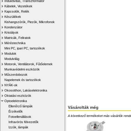
Induktivitás, Transzformátor
Kábelek, Vezetékek
Kapcsolók, Relék
Készülékek
Kishangszórók, Piezók, Mikrofonok
Kondenzátor
Kristályok
Matricák, Feliratok
Méréstechnika
Mini PC, ipari PC, tartozékok
Modulok
Modulvilág
Motorok, Ventilátorok, Fűtőelemek
Munkavédelmi eszközök
Műszerdobozok
Napelemek és tartozékok
NYÁK-ok
Okosotthon, Lakáselektronika
Oktatási eszközök
Optoelektronika
Ellenőrző lámpák
Vásárolták még
Érzékelők
A következő termékeket más vásárlók rendelték
Fotoellenállások
Infravörös félvezetők
Izzók, lámpák