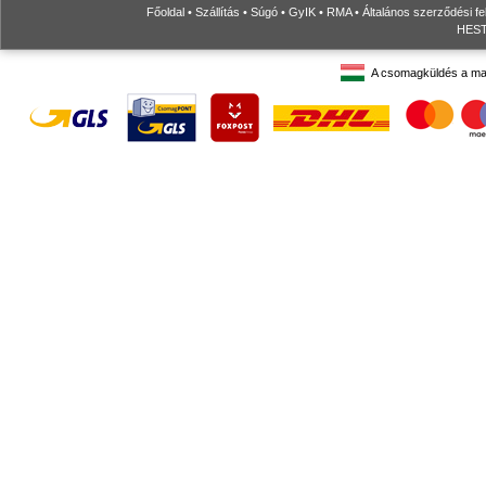
Főoldal
•
Szállítás
•
Súgó
•
GyIK
•
RMA
•
Általános szerződési fe
HESTO
A csomagküldés a ma