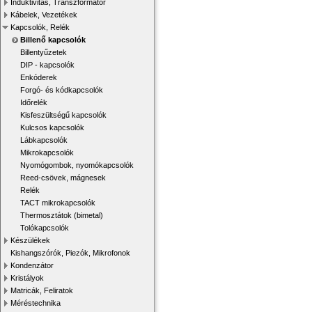
Induktivitás, Transzformátor
Kábelek, Vezetékek
Kapcsolók, Relék
Billenő kapcsolók
Billentyűzetek
DIP - kapcsolók
Enkóderek
Forgó- és kódkapcsolók
Időrelék
Kisfeszültségű kapcsolók
Kulcsos kapcsolók
Lábkapcsolók
Mikrokapcsolók
Nyomógombok, nyomókapcsolók
Reed-csövek, mágnesek
Relék
TACT mikrokapcsolók
Thermosztátok (bimetal)
Tolókapcsolók
Készülékek
Kishangszórók, Piezók, Mikrofonok
Kondenzátor
Kristályok
Matricák, Feliratok
Méréstechnika