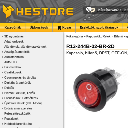
Kérdése van?
»
in
Kategóriák
Újdonságok
Kosár
Eszközök, szolgáltatások
3D nyomtatás
Főkategória
»
Kapcsolók, Relék
»
Billenő k
Adathordozók
R13-244B-02-BR-2D
Ajándékok, ajándékutalványok
Analóg áramkörök
Kapcsoló, billenő, DPST, OFF-ON, 2
Audiotechnika
Autó HiFi
Biztosítékok
Csatlakozók
Csomagolás és tárolás
Digitális áramkörök
Diódák
Elemek, Akkuk, Töltők
Ellenállások, Potméterek
Építőkészletek (KIT, Modul)
Erősáramú szerelés
Fejlesztőeszközök
Foglalatok
Hobbielektronika.hu