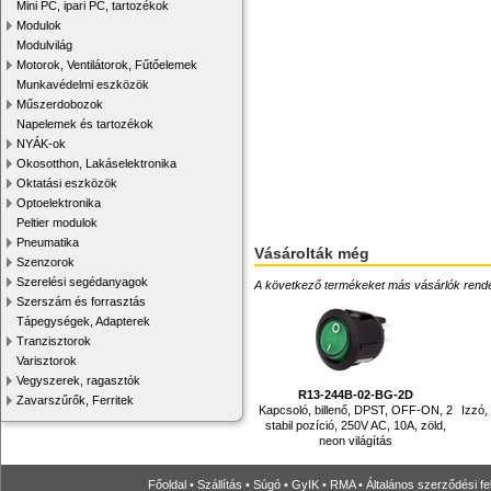
Mini PC, ipari PC, tartozékok
Modulok
Modulvilág
Motorok, Ventilátorok, Fűtőelemek
Munkavédelmi eszközök
Műszerdobozok
Napelemek és tartozékok
NYÁK-ok
Okosotthon, Lakáselektronika
Oktatási eszközök
Optoelektronika
Peltier modulok
Pneumatika
Vásárolták még
Szenzorok
Szerelési segédanyagok
A következő termékeket más vásárlók rendelték
Szerszám és forrasztás
Tápegységek, Adapterek
Tranzisztorok
Varisztorok
Vegyszerek, ragasztók
R13-244B-02-BG-2D
Zavarszűrők, Ferritek
Kapcsoló, billenő, DPST, OFF-ON, 2
Izzó,
stabil pozíció, 250V AC, 10A, zöld,
neon világítás
Főoldal
•
Szállítás
•
Súgó
•
GyIK
•
RMA
•
Általános szerződési fe