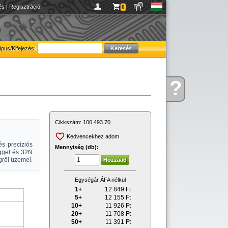
és
|
Regisztráció
0
ípus/Kifejezés:
?
Kérdése
van
Cikkszám:
100.493.70
Kedvencekhez adom
s precíziós
Mennyiség (db):
ggel és 32N
gről üzemel.
Egységár ÁFA nélkül
1+
12 849
Ft
5+
12 155
Ft
10+
11 926
Ft
20+
11 708
Ft
50+
11 391
Ft