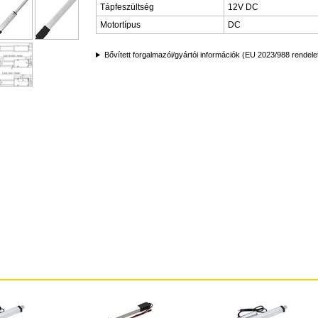
Tápfeszültség
12V DC
Motortípus
DC
Bővített forgalmazói/gyártói információk (EU 2023/988 rendele