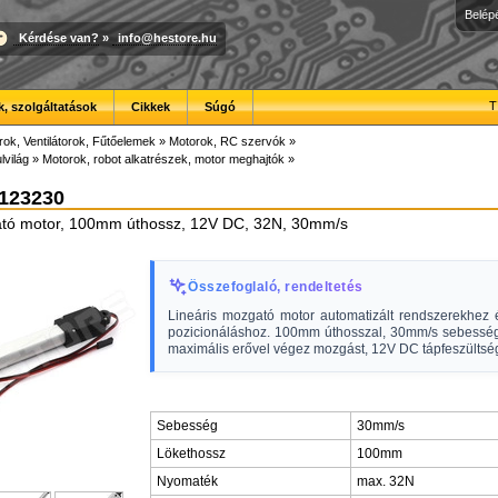
Belép
Kérdése van?
»
info@hestore.hu
T
, szolgáltatások
Cikkek
Súgó
ok, Ventilátorok, Fűtőelemek
»
Motorok, RC szervók
»
lvilág
»
Motorok, robot alkatrészek, motor meghajtók
»
-123230
ató motor, 100mm úthossz, 12V DC, 32N, 30mm/s
Összefoglaló, rendeltetés
Lineáris mozgató motor automatizált rendszerekhez é
pozicionáláshoz. 100mm úthosszal, 30mm/s sebessé
maximális erővel végez mozgást, 12V DC tápfeszültsé
Sebesség
30mm/s
Lökethossz
100mm
Nyomaték
max. 32N