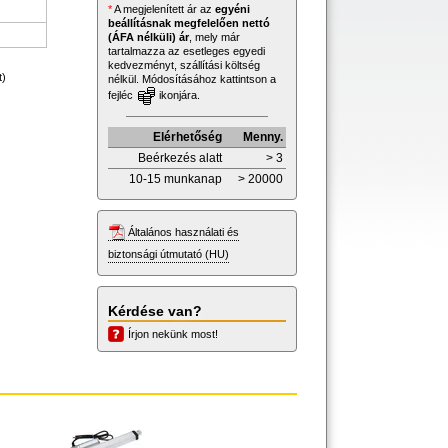
*
A megjelenített ár az
egyéni
beállításnak megfelelően nettó
(ÁFA nélküli) ár
, mely már
tartalmazza az esetleges egyedi
kedvezményt, szállítási költség
t)
nélkül. Módosításához kattintson a
fejléc
ikonjára.
Elérhetőség
Menny.
Beérkezés alatt
> 3
10-15 munkanap
> 20000
Általános használati és
biztonsági útmutató (HU)
Kérdése van?
Írjon nekünk most!