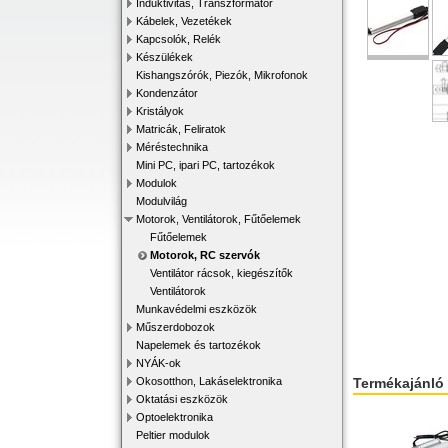
Induktivitás, Transzformátor
Kábelek, Vezetékek
Kapcsolók, Relék
Készülékek
Kishangszórók, Piezók, Mikrofonok
Kondenzátor
Kristályok
Matricák, Feliratok
Méréstechnika
Mini PC, ipari PC, tartozékok
Modulok
Modulvilág
Motorok, Ventilátorok, Fűtőelemek
Fűtőelemek
Motorok, RC szervók
Ventilátor rácsok, kiegészítők
Ventilátorok
Munkavédelmi eszközök
Műszerdobozok
Napelemek és tartozékok
NYÁK-ok
Termékajánló
Okosotthon, Lakáselektronika
Oktatási eszközök
Optoelektronika
Peltier modulok