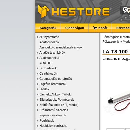
Kategóriák
Újdonságok
Kosár
Eszközök
3D nyomtatás
Főkategória
»
Motor
Főkategória
»
Modu
Adathordozók
Ajándékok, ajándékutalványok
LA-T8-100
Analóg áramkörök
Audiotechnika
Lineáris mozg
Autó HiFi
Biztosítékok
Csatlakozók
Csomagolás és tárolás
Digitális áramkörök
Diódák
Elemek, Akkuk, Töltők
Ellenállások, Potméterek
Építőkészletek (KIT, Modul)
Erősáramú szerelés
Fejlesztőeszközök
Foglalatok
Hobbielektronika.hu