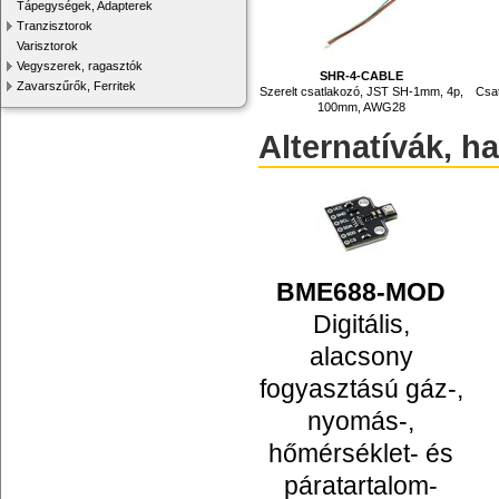
Tápegységek, Adapterek
Tranzisztorok
Varisztorok
Vegyszerek, ragasztók
SHR-4-CABLE
Zavarszűrők, Ferritek
Szerelt csatlakozó, JST SH-1mm, 4p,
Csat
100mm, AWG28
Alternatívák, h
BME688-MOD
Digitális,
alacsony
fogyasztású gáz-,
nyomás-,
hőmérséklet- és
páratartalom-