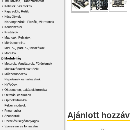
Induktivitás, Transzformátor
Kábelek, Vezetékek
Kapcsolók, Relék
Készülékek
Kishangszórók, Piezók, Mikrofonok
Kondenzátor
Kristályok
Matricák, Feliratok
Méréstechnika
Mini PC, ipari PC, tartozékok
Modulok
Modulvilág
Motorok, Ventilátorok, Fűtőelemek
Munkavédelmi eszközök
Műszerdobozok
Napelemek és tartozékok
NYÁK-ok
Okosotthon, Lakáselektronika
Oktatási eszközök
Optoelektronika
Peltier modulok
Pneumatika
Ajánlott hozzá
Szenzorok
Szerelési segédanyagok
Szerszám és forrasztás