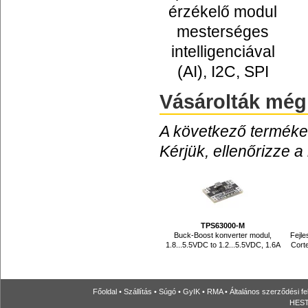
érzékelő modul
mesterséges
intelligenciával
(AI), I2C, SPI
Vásárolták még
A következő termékek
Kérjük, ellenőrizze a
TPS63000-M
Buck-Boost konverter modul,
Fejle
1.8...5.5VDC to 1.2...5.5VDC, 1.6A
Cort
Főoldal
•
Szállítás
•
Súgó
•
GyIK
•
RMA
•
Általános szerződési fe
HESTO