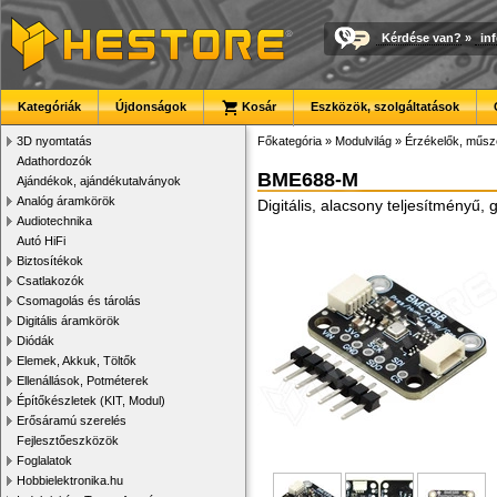
Kérdése van?
»
in
Kategóriák
Újdonságok
Kosár
Eszközök, szolgáltatások
3D nyomtatás
Főkategória
»
Modulvilág
»
Érzékelők, műsz
Adathordozók
BME688-M
Ajándékok, ajándékutalványok
Analóg áramkörök
Digitális, alacsony teljesítményű
Audiotechnika
Autó HiFi
Biztosítékok
Csatlakozók
Csomagolás és tárolás
Digitális áramkörök
Diódák
Elemek, Akkuk, Töltők
Ellenállások, Potméterek
Építőkészletek (KIT, Modul)
Erősáramú szerelés
Fejlesztőeszközök
Foglalatok
Hobbielektronika.hu