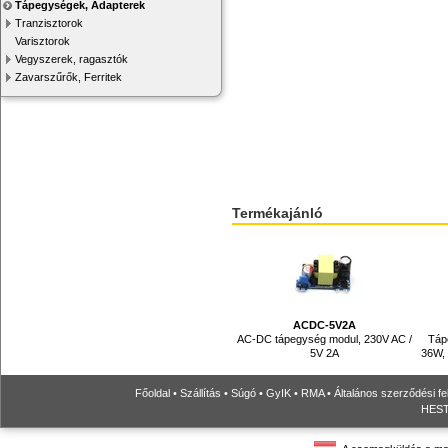
Tápegységek, Adapterek
Tranzisztorok
Varisztorok
Vegyszerek, ragasztók
Zavarszűrők, Ferritek
Termékajánló
ACDC-5V2A
AC-DC tápegység modul, 230V AC /
Táp
5V 2A
36W, 
Főoldal
•
Szállítás
•
Súgó
•
GyIK
•
RMA
•
Általános szerződési fe
HESTO