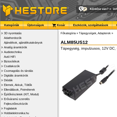
Kérdése van?
»
in
Kategóriák
Újdonságok
Kosár
Eszközök, szolgáltatások
3D nyomtatás
Főkategória
»
Tápegységek, Adapterek
»
Adathordozók
ALM85US12
Ajándékok, ajándékutalványok
Analóg áramkörök
Tápegység, impulzusos, 12V DC
Audiotechnika
Autó HiFi
Biztosítékok
Csatlakozók
Csomagolás és tárolás
Digitális áramkörök
Diódák
Elemek, Akkuk, Töltők
Ellenállások, Potméterek
Építőkészletek (KIT, Modul)
Erősáramú szerelés
Fejlesztőeszközök
Foglalatok
Hobbielektronika.hu