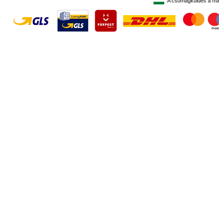
A csomagküldés a ma