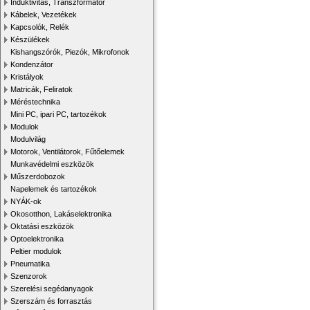
Induktivitás, Transzformátor
Kábelek, Vezetékek
Kapcsolók, Relék
Készülékek
Kishangszórók, Piezók, Mikrofonok
Kondenzátor
Kristályok
Matricák, Feliratok
Méréstechnika
Mini PC, ipari PC, tartozékok
Modulok
Modulvilág
Motorok, Ventilátorok, Fűtőelemek
Munkavédelmi eszközök
Műszerdobozok
Napelemek és tartozékok
NYÁK-ok
Okosotthon, Lakáselektronika
Oktatási eszközök
Optoelektronika
Peltier modulok
Pneumatika
Szenzorok
Szerelési segédanyagok
Szerszám és forrasztás