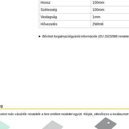
Hossz
100mm
Szélesség
100mm
Vastagság
1mm
Hővezetés
2W/mK
Bővített forgalmazói/gyártói információk (EU 2023/988 rendele
ég
ket más vásárlók rendelték a fent említett modellel együtt. Kérjük, ellenőrizze a kiválasztott