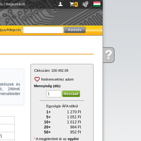
és
|
Regisztráció
0
ípus/Kifejezés:
?
Kérdése
van
Cikkszám:
100.492.09
Kedvencekhez adom
katrészek és
Mennyiség (db):
áló, 2W/mK
érséklettel
Egységár ÁFA nélkül
1+
1 270
Ft
5+
1 051
Ft
10+
1 012
Ft
20+
984
Ft
50+
952
Ft
F)
*
A megjelenített ár az
egyéni