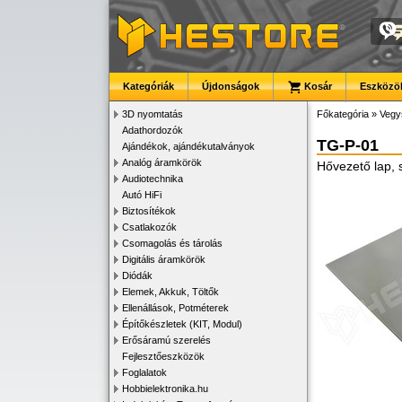
Kategóriák
Újdonságok
Kosár
Eszközök
3D nyomtatás
Főkategória
»
Vegy
Adathordozók
TG-P-01
Ajándékok, ajándékutalványok
Analóg áramkörök
Hővezető lap,
Audiotechnika
Autó HiFi
Biztosítékok
Csatlakozók
Csomagolás és tárolás
Digitális áramkörök
Diódák
Elemek, Akkuk, Töltők
Ellenállások, Potméterek
Építőkészletek (KIT, Modul)
Erősáramú szerelés
Fejlesztőeszközök
Foglalatok
Hobbielektronika.hu