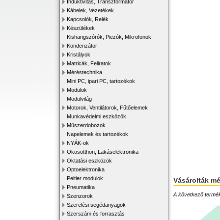
Induktivitás, Transzformátor
Kábelek, Vezetékek
Kapcsolók, Relék
Készülékek
Kishangszórók, Piezók, Mikrofonok
Kondenzátor
Kristályok
Matricák, Feliratok
Méréstechnika
Mini PC, ipari PC, tartozékok
Modulok
Modulvilág
Motorok, Ventilátorok, Fűtőelemek
Munkavédelmi eszközök
Műszerdobozok
Napelemek és tartozékok
NYÁK-ok
Okosotthon, Lakáselektronika
Oktatási eszközök
Optoelektronika
Peltier modulok
Vásárolták m
Pneumatika
A következő terméke
Szenzorok
Szerelési segédanyagok
Szerszám és forrasztás