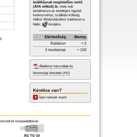
beállításnak megfelelően nettó
(ÁFA nélküli) ár
, mely már
tartalmazza az esetleges egyedi
kedvezményt, szállítási költség
nélkül. Módosításához kattintson a
fejléc
ikonjára.
Elérhetőség
Menny.
t)
Raktáron
> 5
3 munkanap
> 100
Általános használati és
biztonsági útmutató (HU)
Kérdése van?
Írjon nekünk most!
 termékek kompatibilitását.
AG TG-10