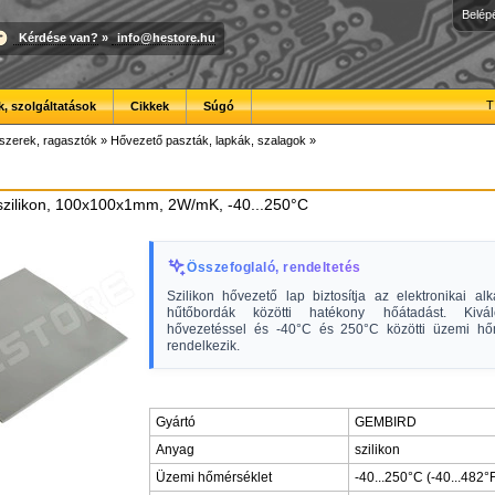
Belép
Kérdése van?
»
info@hestore.hu
T
, szolgáltatások
Cikkek
Súgó
szerek, ragasztók
»
Hővezető paszták, lapkák, szalagok
»
 szilikon, 100x100x1mm, 2W/mK, -40...250°C
Összefoglaló, rendeltetés
Szilikon hővezető lap biztosítja az elektronikai al
hűtőbordák közötti hatékony hőátadást. Kiv
hővezetéssel és -40°C és 250°C közötti üzemi hőm
rendelkezik.
Gyártó
GEMBIRD
Anyag
szilikon
Üzemi hőmérséklet
-40...250°C (-40...482°