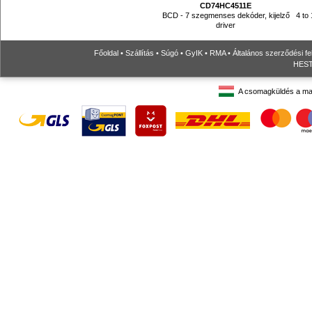
CD74HC4511E
BCD - 7 szegmenses dekóder, kijelző
4 to 
driver
Főoldal
•
Szállítás
•
Súgó
•
GyIK
•
RMA
•
Általános szerződési fe
HESTO
A csomagküldés a ma