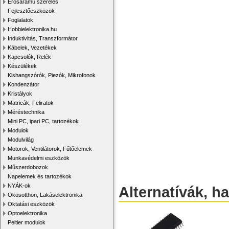
Erősáramú szerelés
Fejlesztőeszközök
Foglalatok
Hobbielektronika.hu
Induktivitás, Transzformátor
Kábelek, Vezetékek
Kapcsolók, Relék
Készülékek
Kishangszórók, Piezók, Mikrofonok
Kondenzátor
Kristályok
Matricák, Feliratok
Méréstechnika
Mini PC, ipari PC, tartozékok
Modulok
Modulvilág
Motorok, Ventilátorok, Fűtőelemek
Munkavédelmi eszközök
Műszerdobozok
Napelemek és tartozékok
NYÁK-ok
Alternatívák, h
Okosotthon, Lakáselektronika
Oktatási eszközök
Optoelektronika
Peltier modulok