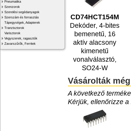
Pneumatika
Szenzorok
Szerelési segédanyagok
CD74HCT154M
Szerszám és forrasztás
Tápegységek, Adapterek
Dekóder, 4-bites
Tranzisztorok
bemenetű, 16
Varisztorok
Vegyszerek, ragasztók
aktív alacsony
Zavarszűrők, Ferritek
kimenetű
vonalválasztó,
SO24-W
Vásárolták még
A következő termékek
Kérjük, ellenőrizze a