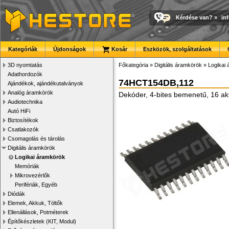
Kérdése van?
»
in
Kategóriák
Újdonságok
Kosár
Eszközök, szolgáltatások
3D nyomtatás
Főkategória
»
Digitális áramkörök
»
Logikai
Adathordozók
74HCT154DB,112
Ajándékok, ajándékutalványok
Analóg áramkörök
Dekóder, 4-bites bemenetű, 16 ak
Audiotechnika
Autó HiFi
Biztosítékok
Csatlakozók
Csomagolás és tárolás
Digitális áramkörök
Logikai áramkörök
Memóriák
Mikrovezérlők
Perifériák, Egyéb
Diódák
Elemek, Akkuk, Töltők
Ellenállások, Potméterek
Építőkészletek (KIT, Modul)