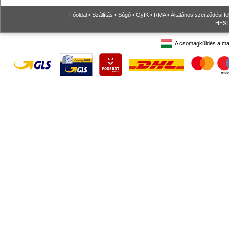
Főoldal
•
Szállítás
•
Súgó
•
GyIK
•
RMA
•
Általános szerződési fe
HESTO
A csomagküldés a ma