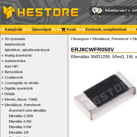
Kérdése van?
»
in
Kategóriák
Újdonságok
Kosár
Eszközök, szolgáltatások
3D nyomtatás
Főkategória
»
Ellenállások, Potméterek
»
El
Adathordozók
ERJ8CWFR050V
Ajándékok, ajándékutalványok
Analóg áramkörök
Ellenállás SMD1206, 50mΩ, 1W, 
Audiotechnika
Autó HiFi
Biztosítékok
Csatlakozók
Csomagolás és tárolás
Digitális áramkörök
Diódák
Elemek, Akkuk, Töltők
Ellenállások, Potméterek
Árammérő sönt ellenállás
Ellenállás 0.25W
Ellenállás 0.4W
Ellenállás 0.6W
Ellenállás 1W