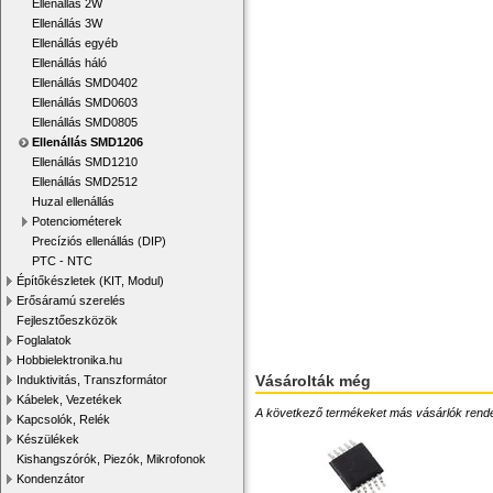
Ellenállás 2W
Ellenállás 3W
Ellenállás egyéb
Ellenállás háló
Ellenállás SMD0402
Ellenállás SMD0603
Ellenállás SMD0805
Ellenállás SMD1206
Ellenállás SMD1210
Ellenállás SMD2512
Huzal ellenállás
Potenciométerek
Precíziós ellenállás (DIP)
PTC - NTC
Építőkészletek (KIT, Modul)
Erősáramú szerelés
Fejlesztőeszközök
Foglalatok
Hobbielektronika.hu
Vásárolták még
Induktivitás, Transzformátor
Kábelek, Vezetékek
A következő termékeket más vásárlók rendelték
Kapcsolók, Relék
Készülékek
Kishangszórók, Piezók, Mikrofonok
Kondenzátor