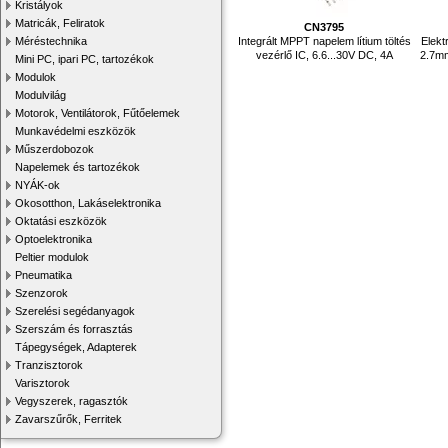
Kristályok
Matricák, Feliratok
CN3795
Integrált MPPT napelem lítium töltés
Elekt
Méréstechnika
vezérlő IC, 6.6...30V DC, 4A
2.7mm
Mini PC, ipari PC, tartozékok
Modulok
Modulvilág
Motorok, Ventilátorok, Fűtőelemek
Munkavédelmi eszközök
Műszerdobozok
Napelemek és tartozékok
NYÁK-ok
Okosotthon, Lakáselektronika
Oktatási eszközök
Optoelektronika
Peltier modulok
Pneumatika
Szenzorok
Szerelési segédanyagok
Szerszám és forrasztás
Tápegységek, Adapterek
Tranzisztorok
Varisztorok
Vegyszerek, ragasztók
Zavarszűrők, Ferritek