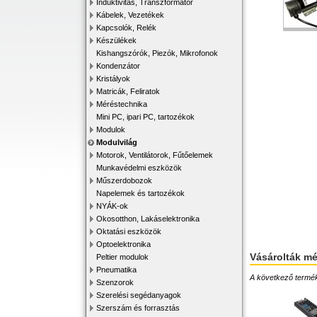
Induktivitás, Transzformátor
Kábelek, Vezetékek
Kapcsolók, Relék
Készülékek
Kishangszórók, Piezók, Mikrofonok
Kondenzátor
Kristályok
Matricák, Feliratok
Méréstechnika
Mini PC, ipari PC, tartozékok
Modulok
Modulvilág
Motorok, Ventilátorok, Fűtőelemek
Munkavédelmi eszközök
Műszerdobozok
Napelemek és tartozékok
NYÁK-ok
Okosotthon, Lakáselektronika
Oktatási eszközök
Optoelektronika
Vásárolták m
Peltier modulok
Pneumatika
A következő terméke
Szenzorok
Szerelési segédanyagok
Szerszám és forrasztás