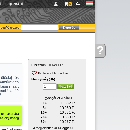
és
|
Regisztráció
0
ípus/Kifejezés:
?
Kérdése
van
Cikkszám:
100.490.17
Kedvencekhez adom
űtőolaj és
Mennyiség (db):
 járművek és
ikusan zárt
pacitása 40
ó.
Egységár ÁFA nélkül
1+
11 602
Ft
5+
10 959
Ft
10+
10 751
Ft
 Ne használja
20+
10 553
Ft
 az olaj közeg
50+
10 267
Ft
*
A megjelenített ár az
egyéni
ivattyú alkalmas