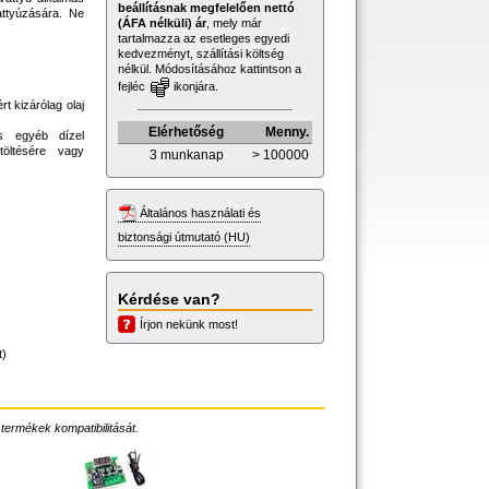
beállításnak megfelelően nettó
attyúzására. Ne
(ÁFA nélküli) ár
, mely már
tartalmazza az esetleges egyedi
kedvezményt, szállítási költség
nélkül. Módosításához kattintson a
fejléc
ikonjára.
rt kizárólag olaj
Elérhetőség
Menny.
és egyéb dízel
töltésére vagy
3 munkanap
> 100000
Általános használati és
biztonsági útmutató (HU)
Kérdése van?
Írjon nekünk most!
t)
 termékek kompatibilitását.