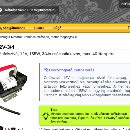
Belép
Kérdése van?
»
info@hestore.hu
T
, szolgáltatások
Cikkek
Súgó
lvilág
»
Motorok, robot alkatrészek, motor meghajtók
»
V-3/4
 önfelszívó, 12V, 155W, 3/4in csőcsatlakozás, max. 40 liter/perc
Összefoglaló, rendeltetés
Önfelszívó 12V-os olajpumpa dízel üzemanyag, f
alacsony viszkozitású olaj szivattyúzására alkalmas,
tartályok feltöltéséhez vagy ürítéséhez. A hermet
kapcsolóval ellátott 155W-os egység maximális ka
liter/perc. Kizárólag olaj alapú közegekhez használhat
Tipp!
Minden esetben tartsa be a tűzvédelmi előírásokat.
benzinre, savakra, lúgokra, és vízre. Szivattyú kenése
által történik!
12 V-os mini olajpumpa. Otthoni és műhelyi használatra. A sz