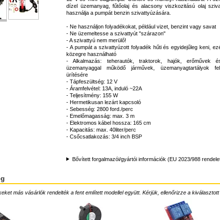
dízel üzemanyag, fűtőolaj és alacsony viszkozitású olaj sziv
használja a pumpát benzin szivattyúzására.
- Ne használjon folyadékokat, például vizet, benzint vagy savat
- Ne üzemeltesse a szivattyút "szárazon"
- A szivattyú nem merülő!
- A pumpát a szivattyúzott folyadék hűti és egyidejűleg keni, ezé
közegre használható
- Alkalmazás: teherautók, traktorok, hajók, erőművek 
üzemanyaggal működő járművek, üzemanyagtartályok fel
ürítésére
- Tápfeszültség: 12 V
- Áramfelvétel: 13A, induló ~22A
- Teljesítmény: 155 W
- Hermetikusan lezárt kapcsoló
- Sebesség: 2800 ford./perc
- Emelőmagasság: max. 3 m
- Elektromos kábel hossza: 165 cm
- Kapacitás: max. 40liter/perc
- Csőcsatlakozás: 3/4 inch BSP
Bővített forgalmazói/gyártói információk (EU 2023/988 rendele
ég
ket más vásárlók rendelték a fent említett modellel együtt. Kérjük, ellenőrizze a kiválasztott