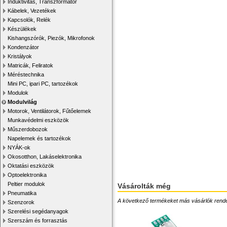
Induktivitás, Transzformátor
Kábelek, Vezetékek
Kapcsolók, Relék
Készülékek
Kishangszórók, Piezók, Mikrofonok
Kondenzátor
Kristályok
Matricák, Feliratok
Méréstechnika
Mini PC, ipari PC, tartozékok
Modulok
Modulvilág
Motorok, Ventilátorok, Fűtőelemek
Munkavédelmi eszközök
Műszerdobozok
Napelemek és tartozékok
NYÁK-ok
Okosotthon, Lakáselektronika
Oktatási eszközök
Optoelektronika
Peltier modulok
Vásárolták még
Pneumatika
A következő termékeket más vásárlók rendelték
Szenzorok
Szerelési segédanyagok
Szerszám és forrasztás