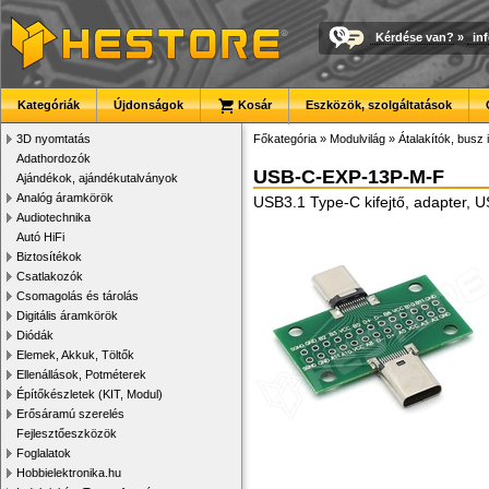
Kérdése van?
»
in
Kategóriák
Újdonságok
Kosár
Eszközök, szolgáltatások
3D nyomtatás
Főkategória
»
Modulvilág
»
Átalakítók, busz 
Adathordozók
USB-C-EXP-13P-M-F
Ajándékok, ajándékutalványok
Analóg áramkörök
USB3.1 Type-C kifejtő, adapter,
Audiotechnika
Autó HiFi
Biztosítékok
Csatlakozók
Csomagolás és tárolás
Digitális áramkörök
Diódák
Elemek, Akkuk, Töltők
Ellenállások, Potméterek
Építőkészletek (KIT, Modul)
Erősáramú szerelés
Fejlesztőeszközök
Foglalatok
Hobbielektronika.hu