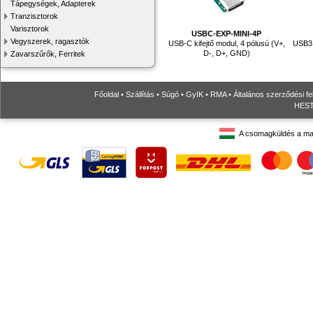
Tápegységek, Adapterek
Tranzisztorok
Varisztorok
USBC-EXP-MINI-4P
Vegyszerek, ragasztók
USB-C kifejtő modul, 4 pólusú (V+,
USB3.
D-, D+, GND)
Zavarszűrők, Ferritek
Főoldal
•
Szállítás
•
Súgó
•
GyIK
•
RMA
•
Általános szerződési fe
HESTO
A csomagküldés a ma