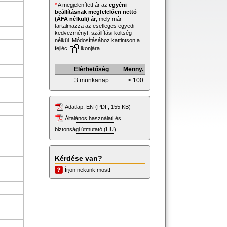
*
A megjelenített ár az
egyéni
beállításnak megfelelően nettó
(ÁFA nélküli) ár
, mely már
tartalmazza az esetleges egyedi
kedvezményt, szállítási költség
nélkül. Módosításához kattintson a
fejléc
ikonjára.
Elérhetőség
Menny.
3 munkanap
> 100
Adatlap, EN (PDF, 155 KB)
Általános használati és
biztonsági útmutató (HU)
Kérdése van?
Írjon nekünk most!