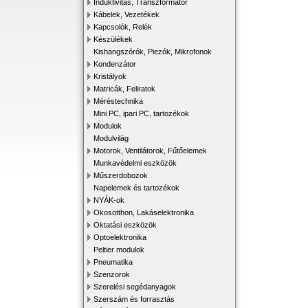
Induktivitás, Transzformátor
Kábelek, Vezetékek
Kapcsolók, Relék
Készülékek
Kishangszórók, Piezók, Mikrofonok
Kondenzátor
Kristályok
Matricák, Feliratok
Méréstechnika
Mini PC, ipari PC, tartozékok
Modulok
Modulvilág
Motorok, Ventilátorok, Fűtőelemek
Munkavédelmi eszközök
Műszerdobozok
Napelemek és tartozékok
NYÁK-ok
Okosotthon, Lakáselektronika
Oktatási eszközök
Optoelektronika
Peltier modulok
Pneumatika
Szenzorok
Szerelési segédanyagok
Szerszám és forrasztás