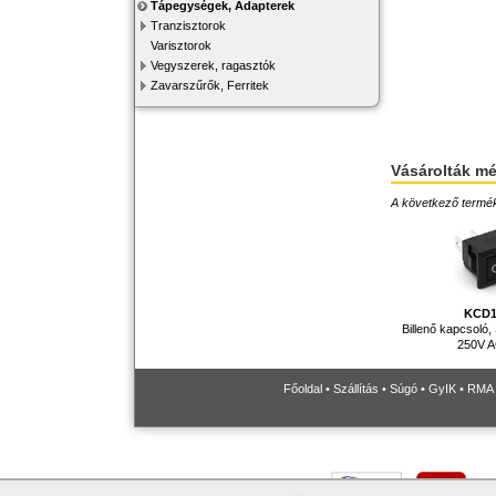
Tápegységek, Adapterek
Tranzisztorok
Varisztorok
Vegyszerek, ragasztók
Zavarszűrők, Ferritek
Vásárolták m
A következő terméke
KCD1
Billenő kapcsol
250V A
Főoldal
•
Szállítás
•
Súgó
•
GyIK
•
RMA