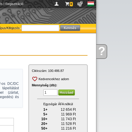
és
|
Regisztráció
0
ípus/Kifejezés:
?
Kérdése
van
Cikkszám:
100.486.87
Kedvencekhez adom
0W-os DC/DC
Mennyiség (db):
tápellátást
l (zárlat,
elegedés) és
Egységár ÁFA nélkül
1+
12 654
Ft
5+
11 969
Ft
10+
11 743
Ft
20+
11 528
Ft
50+
11 216
Ft