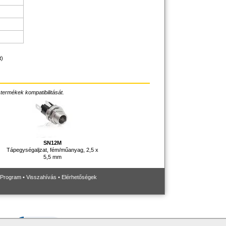
t)
 termékek kompatibilitását.
SN12M
Tápegységaljzat, fém/műanyag, 2,5 x
5,5 mm
 Program
•
Visszahívás
•
Elérhetőségek