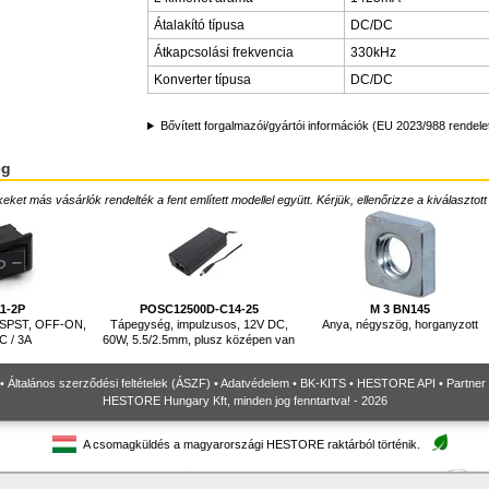
Átalakító típusa
DC/DC
Átkapcsolási frekvencia
330kHz
Konverter típusa
DC/DC
Bővített forgalmazói/gyártói információk (EU 2023/988 rendele
ég
ket más vásárlók rendelték a fent említett modellel együtt. Kérjük, ellenőrizze a kiválasztott
1-2P
POSC12500D-C14-25
M 3 BN145
ó, SPST, OFF-ON,
Tápegység, impulzusos, 12V DC,
Anya, négyszög, horganyzott
C / 3A
60W, 5.5/2.5mm, plusz középen van
•
Általános szerződési feltételek (ÁSZF)
•
Adatvédelem
•
BK-KITS
•
HESTORE API
•
Partner
HESTORE Hungary Kft, minden jog fenntartva! - 2026
A csomagküldés a magyarországi HESTORE raktárból történik.