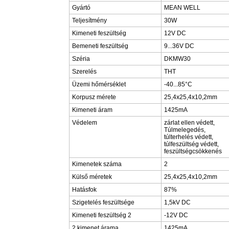
Gyártó
MEAN WELL
Teljesítmény
30W
Kimeneti feszültség
12V DC
Bemeneti feszültség
9...36V DC
Széria
DKMW30
Szerelés
THT
Üzemi hőmérséklet
-40...85°C
Korpusz mérete
25,4x25,4x10,2mm
Kimeneti áram
1425mA
Védelem
zárlat ellen védett,
Túlmelegedés,
túlterhelés védett,
túlfeszültség védett,
feszültségcsökkenés
Kimenetek száma
2
Külső méretek
25,4x25,4x10,2mm
Hatásfok
87%
Szigetelés feszültsége
1,5kV DC
Kimeneti feszültség 2
-12V DC
2 kimenet árama
1425mA