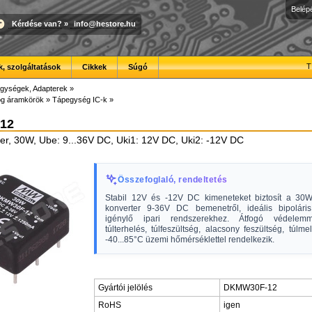
Belép
Kérdése van?
»
info@hestore.hu
T
, szolgáltatások
Cikkek
Súgó
gységek, Adapterek
»
óg áramkörök
»
Tápegység IC-k
»
12
r, 30W, Ube: 9...36V DC, Uki1: 12V DC, Uki2: -12V DC
Összefoglaló, rendeltetés
Stabil 12V és -12V DC kimeneteket biztosít a 3
konverter 9-36V DC bemenetről, ideális bipoláris 
igénylő ipari rendszerekhez. Átfogó védelemme
túlterhelés, túlfeszültség, alacsony feszültség, túlm
-40...85°C üzemi hőmérséklettel rendelkezik.
Gyártói jelölés
DKMW30F-12
RoHS
igen