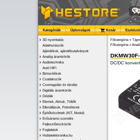
Kategóriák
Újdonságok
Kosár
Eszközök
3D nyomtatás
Főkategória
»
Tápe
Főkategória
»
Anal
Adathordozók
Ajándékok, ajándékutalványok
DKMW30F-
Analóg áramkörök
Audiotechnika
DC/DC konverte
Autó HiFi
Biztosítékok
Csatlakozók
Csomagolás és tárolás
Digitális áramkörök
Diódák
Elemek, Akkuk, Töltők
Ellenállások, Potméterek
Építőkészletek (KIT, Modul)
Erősáramú szerelés
Fejlesztőeszközök
Foglalatok
Hobbielektronika.hu