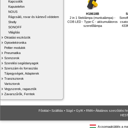
Kapcsolók
Kaputelefon
NOUS
H18618B
S
Rágcsáló, rovar és kártevő védelem
2 in 1 Steklámpa (munkalámpa) -
Sonof
COB LED - Type-C - akkumulátoros
csato
Shelly
szerelőlámpa
433M
SONOFF
Világítás
Oktatási eszközök
Optoelektronika
Peltier modulok
Pneumatika
Szenzorok
Szerelési segédanyagok
Szerszám és forrasztás
Tápegységek, Adapterek
Tranzisztorok
Varisztorok
Vegyszerek, ragasztók
Zavarszűrők, Ferritek
Főoldal
•
Szállítás
•
Súgó
•
GyIK
•
RMA
•
Általános szerződési fe
HESTO
A csomagküldés a ma