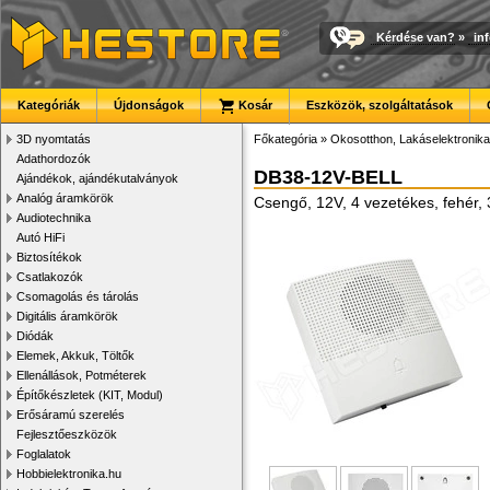
Kérdése van?
»
in
Kategóriák
Újdonságok
Kosár
Eszközök, szolgáltatások
3D nyomtatás
Főkategória
»
Okosotthon, Lakáselektronika
Adathordozók
DB38-12V-BELL
Ajándékok, ajándékutalványok
Analóg áramkörök
Csengő, 12V, 4 vezetékes, fehér, 
Audiotechnika
Autó HiFi
Biztosítékok
Csatlakozók
Csomagolás és tárolás
Digitális áramkörök
Diódák
Elemek, Akkuk, Töltők
Ellenállások, Potméterek
Építőkészletek (KIT, Modul)
Erősáramú szerelés
Fejlesztőeszközök
Foglalatok
Hobbielektronika.hu