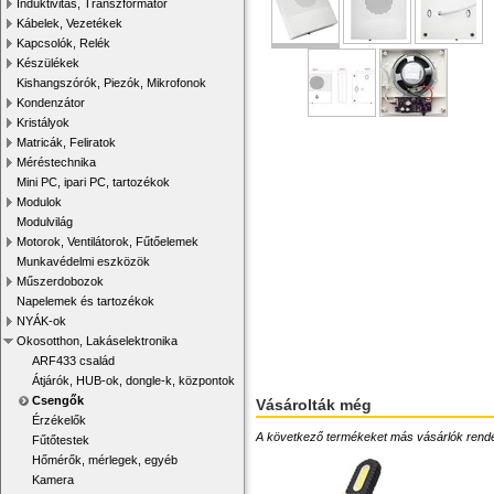
Induktivitás, Transzformátor
Kábelek, Vezetékek
Kapcsolók, Relék
Készülékek
Kishangszórók, Piezók, Mikrofonok
Kondenzátor
Kristályok
Matricák, Feliratok
Méréstechnika
Mini PC, ipari PC, tartozékok
Modulok
Modulvilág
Motorok, Ventilátorok, Fűtőelemek
Munkavédelmi eszközök
Műszerdobozok
Napelemek és tartozékok
NYÁK-ok
Okosotthon, Lakáselektronika
ARF433 család
Átjárók, HUB-ok, dongle-k, központok
Csengők
Vásárolták még
Érzékelők
A következő termékeket más vásárlók rendelték
Fűtőtestek
Hőmérők, mérlegek, egyéb
Kamera