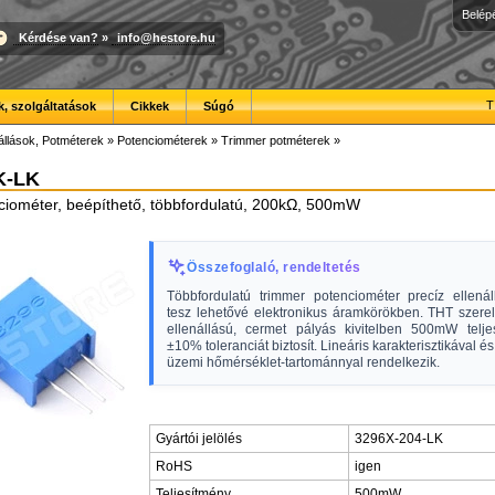
Belép
Kérdése van?
»
info@hestore.hu
T
, szolgáltatások
Cikkek
Súgó
állások, Potméterek
»
Potenciométerek
»
Trimmer potméterek
»
K-LK
ciométer, beépíthető, többfordulatú, 200kΩ, 500mW
Összefoglaló, rendeltetés
Többfordulatú trimmer potenciométer precíz ellenáll
tesz lehetővé elektronikus áramkörökben. THT szere
ellenállású, cermet pályás kivitelben 500mW telje
±10% toleranciát biztosít. Lineáris karakterisztikával é
üzemi hőmérséklet-tartománnyal rendelkezik.
Gyártói jelölés
3296X-204-LK
RoHS
igen
Teljesítmény
500mW