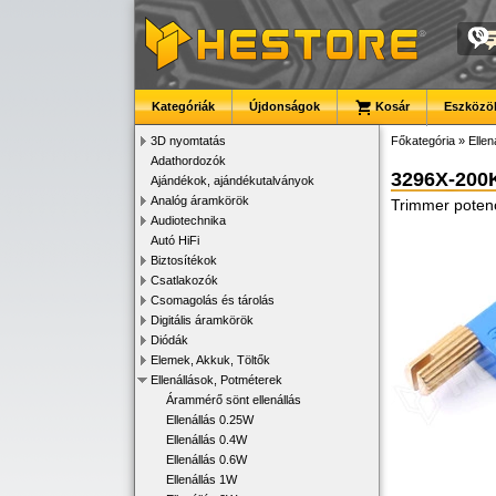
Kategóriák
Újdonságok
Kosár
Eszközök
3D nyomtatás
Főkategória
»
Ellen
Adathordozók
3296X-200
Ajándékok, ajándékutalványok
Analóg áramkörök
Trimmer poten
Audiotechnika
Autó HiFi
Biztosítékok
Csatlakozók
Csomagolás és tárolás
Digitális áramkörök
Diódák
Elemek, Akkuk, Töltők
Ellenállások, Potméterek
Árammérő sönt ellenállás
Ellenállás 0.25W
Ellenállás 0.4W
Ellenállás 0.6W
Ellenállás 1W