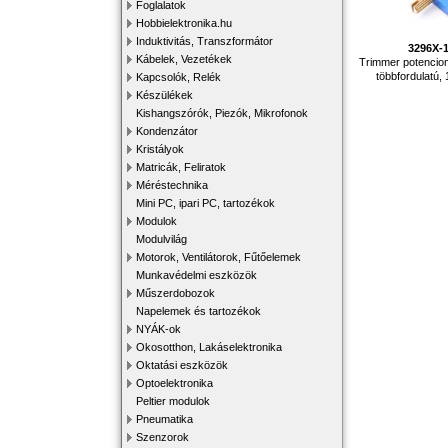
Foglalatok
Hobbielektronika.hu
Induktivitás, Transzformátor
3296X-
Kábelek, Vezetékek
Trimmer potenciom
többfordulatú
Kapcsolók, Relék
Készülékek
Kishangszórók, Piezók, Mikrofonok
Kondenzátor
Kristályok
Matricák, Feliratok
Méréstechnika
Mini PC, ipari PC, tartozékok
Modulok
Modulvilág
Motorok, Ventilátorok, Fűtőelemek
Munkavédelmi eszközök
Műszerdobozok
Napelemek és tartozékok
NYÁK-ok
Okosotthon, Lakáselektronika
Oktatási eszközök
Optoelektronika
Peltier modulok
Pneumatika
Szenzorok