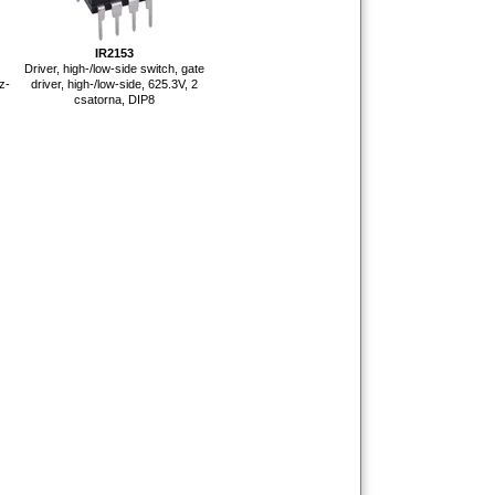
IR2153
Driver, high-/low-side switch, gate
z-
driver, high-/low-side, 625.3V, 2
csatorna, DIP8