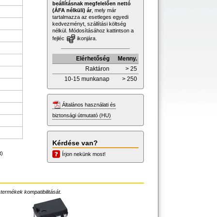
beállításnak megfelelően nettó
(ÁFA nélküli) ár
, mely már
tartalmazza az esetleges egyedi
kedvezményt, szállítási költség
nélkül. Módosításához kattintson a
fejléc
ikonjára.
Elérhetőség
Menny.
Raktáron
> 25
10-15 munkanap
> 250
Általános használati és
biztonsági útmutató (HU)
Kérdése van?
t)
Írjon nekünk most!
 termékek kompatibilitását.