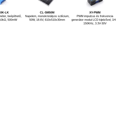
10K-LK
CL-SM50M
XY-PWM
éter, beépíthető,
Napelem, monokristályos szilícium,
PWM impulzus és frekvencia
, 10kΩ, 500mW
50W, 18.6V, 610x510x30mm
generátor modul LCD kijelzővel, 1H
150KHz, 3.3V-30V