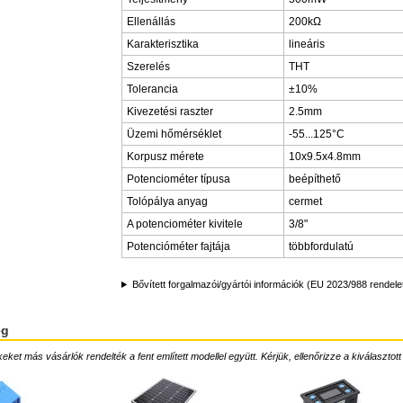
Ellenállás
200kΩ
Karakterisztika
lineáris
Szerelés
THT
Tolerancia
±10%
Kivezetési raszter
2.5mm
Üzemi hőmérséklet
-55...125°C
Korpusz mérete
10x9.5x4.8mm
Potenciométer típusa
beépíthető
Tolópálya anyag
cermet
A potenciométer kivitele
3/8"
Potencióméter fajtája
többfordulatú
Bővített forgalmazói/gyártói információk (EU 2023/988 rendele
ég
ket más vásárlók rendelték a fent említett modellel együtt. Kérjük, ellenőrizze a kiválasztott