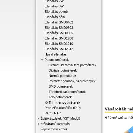
Ellenállás 2W
Ellenállás 3W
Ellenállás egyéb
Ellenállás háló
Ellenállás SMD0402
Ellenállás SMD0603
Ellenállás SMD0805
Ellenállás SMD1206
Ellenállás SMD1210
Ellenállás SMD2512
Huzal ellenállás
Potenciométerek
Cermet, kerámia-fém potméterek
Digitális potméterek
Normál potméterek
Potméter gombok, szerelvények
SMD potméterek
Többfordulatú potméterek
Toló potméterek
Trimmer potméterek
Precíziós ellenállás (DIP)
Vásárolták m
PTC - NTC
A következő terméke
Építőkészletek (KIT, Modul)
Erősáramú szerelés
Fejlesztőeszközök