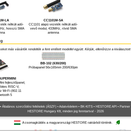
1M-LA
CC1101M-SA
ték nélküli adó-
CC1101 alapú vezeték nélküli adó-
MHz, hosszú SMA
vevő modul, 433MHz, rövid SMA
enna
antenna
ég
ket más vásárlók rendelték a fent említett modellel együtt. Kérjük, ellenőrizze a kiválasztott
BB-102 (630/200)
Próbapanel 56x165mm 200/630pin
SUPERMINI
i fejlesztőpanel,
bites RISC-V,
 Wi-Fi (802.11
uetooth 5
•
Általános szerződési feltételek (ÁSZF)
•
Adatvédelem
•
BK-KITS
•
HESTORE API
•
Partner
HESTORE Hungary Kft, minden jog fenntartva! - 2026
A csomagküldés a magyarországi HESTORE raktárból történik.