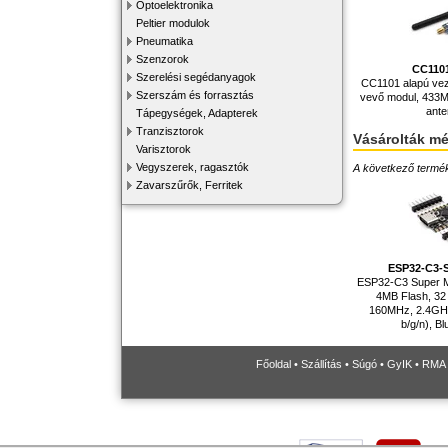
Optoelektronika
Peltier modulok
Pneumatika
Szenzorok
CC110
Szerelési segédanyagok
CC1101 alapú veze
Szerszám és forrasztás
vevő modul, 433
ant
Tápegységek, Adapterek
Tranzisztorok
Vásárolták m
Varisztorok
Vegyszerek, ragasztók
A következő terméke
Zavarszűrők, Ferritek
ESP32-C3-
ESP32-C3 Super Min
4MB Flash, 32 
160MHz, 2.4GHz
b/g/n), Bl
Főoldal
•
Szállítás
•
Súgó
•
GyIK
•
RMA