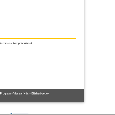
 termékek kompatibilitását.
 Program
•
Visszahívás
•
Elérhetőségek