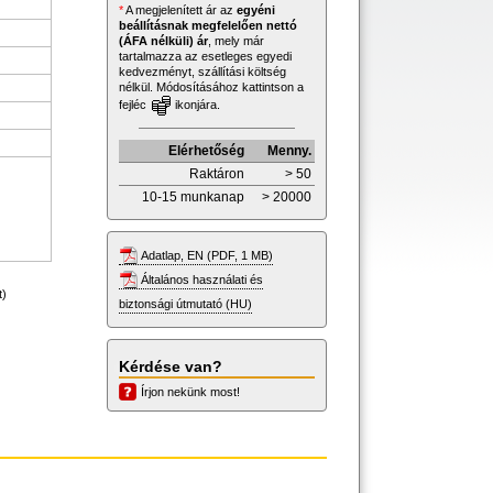
*
A megjelenített ár az
egyéni
beállításnak megfelelően nettó
(ÁFA nélküli) ár
, mely már
tartalmazza az esetleges egyedi
kedvezményt, szállítási költség
nélkül. Módosításához kattintson a
fejléc
ikonjára.
Elérhetőség
Menny.
Raktáron
> 50
10-15 munkanap
> 20000
Adatlap, EN (PDF, 1 MB)
Általános használati és
t)
biztonsági útmutató (HU)
Kérdése van?
Írjon nekünk most!