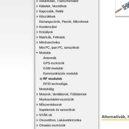
Induktivitás, Transzformátor
Kábelek, Vezetékek
Kapcsolók, Relék
Készülékek
Kishangszórók, Piezók, Mikrofonok
Kondenzátor
Kristályok
Matricák, Feliratok
Méréstechnika
Mini PC, ipari PC, tartozékok
Modulok
Antennák
GPS eszközök
GSM modulok
Kommunikációs modulok
RF modulok
RFID technológia
Modulvilág
Motorok, Ventilátorok, Fűtőelemek
Munkavédelmi eszközök
Műszerdobozok
Napelemek és tartozékok
NYÁK-ok
Alternatívák, 
Okosotthon, Lakáselektronika
Oktatási eszközök