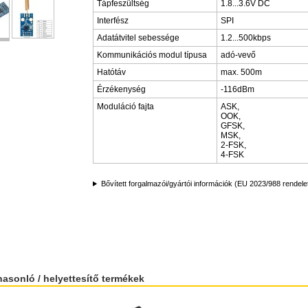
Tápfeszültség
1.8...3.6V DC
Interfész
SPI
Adatátvitel sebessége
1.2...500kbps
Kommunikációs modul típusa
adó-vevő
Hatótáv
max. 500m
Érzékenység
-116dBm
Moduláció fajta
ASK,
OOK,
GFSK,
MSK,
2-FSK,
4-FSK
Bővített forgalmazói/gyártói információk (EU 2023/988 rendele
hasonló / helyettesítő termékek