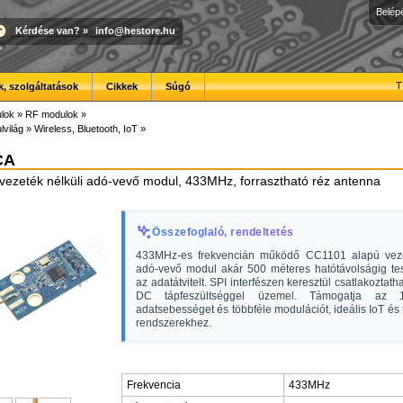
Belép
Kérdése van?
»
info@hestore.hu
T
, szolgáltatások
Cikkek
Súgó
lok
»
RF modulok
»
lvilág
»
Wireless, Bluetooth, IoT
»
CA
ezeték nélküli adó-vevő modul, 433MHz, forrasztható réz antenna
Összefoglaló, rendeltetés
433MHz-es frekvencián működő CC1101 alapú veze
adó-vevő modul akár 500 méteres hatótávolságig tes
az adatátvitelt. SPI interfészen keresztül csatlakoztath
DC tápfeszültséggel üzemel. Támogatja az 1
adatsebességet és többféle modulációt, ideális IoT és 
rendszerekhez.
Frekvencia
433MHz