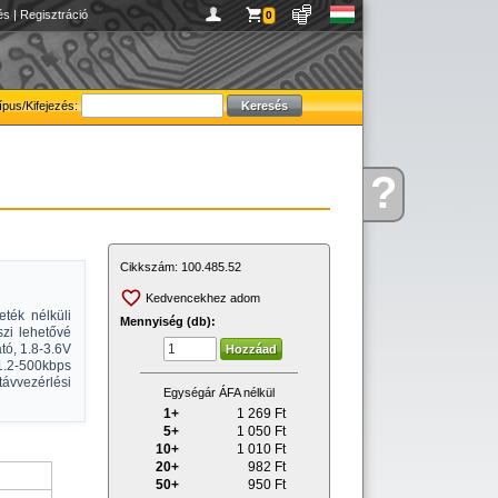
és
|
Regisztráció
0
ípus/Kifejezés:
?
Kérdése
van
Cikkszám:
100.485.52
Kedvencekhez adom
ték nélküli
Mennyiség (db):
zi lehetővé
ató, 1.8-3.6V
.2-500kbps
távvezérlési
Egységár ÁFA nélkül
1+
1 269
Ft
5+
1 050
Ft
10+
1 010
Ft
20+
982
Ft
50+
950
Ft