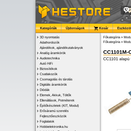
Kategóriák
Újdonságok
Kosár
Eszközök
3D nyomtatás
Főkategória
»
Modu
Főkategória
»
Modu
Adathordozók
Ajándékok, ajándékutalványok
CC1101M-
Analóg áramkörök
Audiotechnika
CC1101 alapú v
Autó HiFi
Biztosítékok
Csatlakozók
Csomagolás és tárolás
Digitális áramkörök
Diódák
Elemek, Akkuk, Töltők
Ellenállások, Potméterek
Építőkészletek (KIT, Modul)
Erősáramú szerelés
Fejlesztőeszközök
Foglalatok
Hobbielektronika.hu