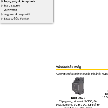
Tápegységek, Adapterek
Tranzisztorok
Varisztorok
Vegyszerek, ragasztók
Zavarszűrők, Ferritek
Vásárolták még
A következő termékeket más vásárlók rendelték
RF
13.5
DDR-30G-5
Tápegység, kimenet: 5V DC, 6A,
30W, bemenet: 9...36V DC, DIN sínre,