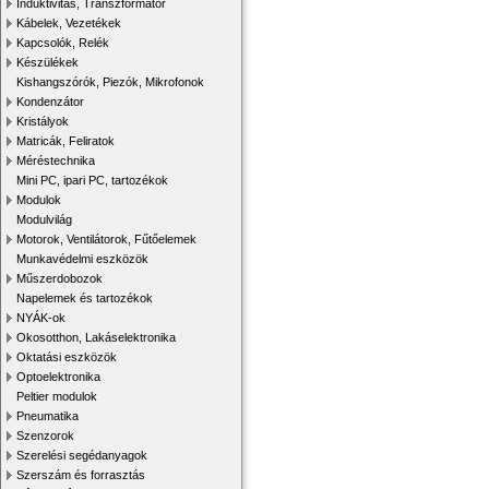
Induktivitás, Transzformátor
Kábelek, Vezetékek
Kapcsolók, Relék
Készülékek
Kishangszórók, Piezók, Mikrofonok
Kondenzátor
Kristályok
Matricák, Feliratok
Méréstechnika
Mini PC, ipari PC, tartozékok
Modulok
Modulvilág
Motorok, Ventilátorok, Fűtőelemek
Munkavédelmi eszközök
Műszerdobozok
Napelemek és tartozékok
NYÁK-ok
Okosotthon, Lakáselektronika
Oktatási eszközök
Optoelektronika
Peltier modulok
Pneumatika
Szenzorok
Szerelési segédanyagok
Szerszám és forrasztás