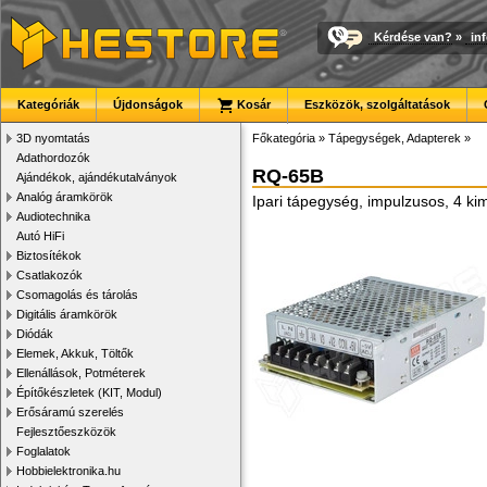
Kérdése van?
»
in
Kategóriák
Újdonságok
Kosár
Eszközök, szolgáltatások
3D nyomtatás
Főkategória
»
Tápegységek, Adapterek
»
Adathordozók
RQ-65B
Ajándékok, ajándékutalványok
Analóg áramkörök
Ipari tápegység, impulzusos, 4 k
Audiotechnika
Autó HiFi
Biztosítékok
Csatlakozók
Csomagolás és tárolás
Digitális áramkörök
Diódák
Elemek, Akkuk, Töltők
Ellenállások, Potméterek
Építőkészletek (KIT, Modul)
Erősáramú szerelés
Fejlesztőeszközök
Foglalatok
Hobbielektronika.hu