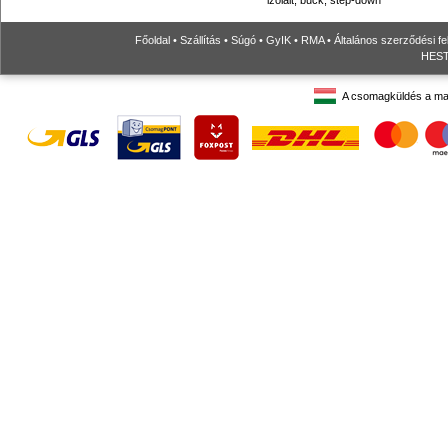
izolált, buck, step-down
Főoldal
•
Szállítás
•
Súgó
•
GyIK
•
RMA
•
Általános szerződési fe
HESTO
A csomagküldés a ma