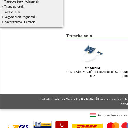
Tápegységek, Adapterek
Tranzisztorok
Varisztorok
Vegyszerek, ragasztók
Zavarszűrők, Ferritek
Termékajánló
EP-ARHAT
Univerzális E-papír shield Arduino R3-
Raspb
hoz
pont
Főoldal
•
Szállítás
•
Súgó
•
GyIK
•
RMA
•
Általános szerződési fe
HESTO
A csomagküldés a ma