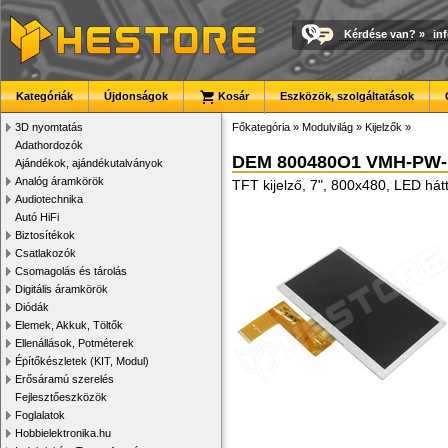
Kérdése van?
»
in
Kategóriák
Újdonságok
Kosár
Eszközök, szolgáltatások
3D nyomtatás
Főkategória
»
Modulvilág
»
Kijelzők
»
Adathordozók
DEM 800480O1 VMH-PW
Ajándékok, ajándékutalványok
Analóg áramkörök
TFT kijelző, 7", 800x480, LED há
Audiotechnika
Autó HiFi
Biztosítékok
Csatlakozók
Csomagolás és tárolás
Digitális áramkörök
Diódák
Elemek, Akkuk, Töltők
Ellenállások, Potméterek
Építőkészletek (KIT, Modul)
Erősáramú szerelés
Fejlesztőeszközök
Foglalatok
Hobbielektronika.hu