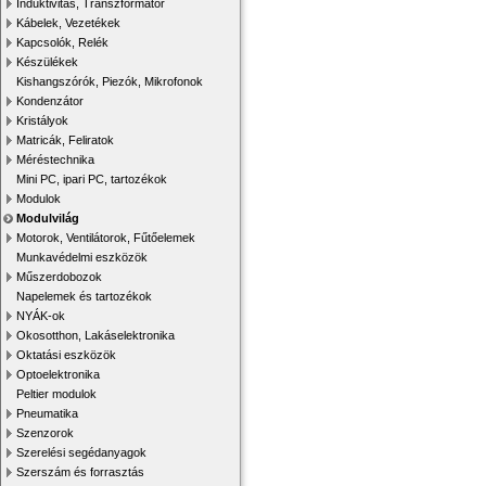
Induktivitás, Transzformátor
Kábelek, Vezetékek
Kapcsolók, Relék
Készülékek
Kishangszórók, Piezók, Mikrofonok
Kondenzátor
Kristályok
Matricák, Feliratok
Méréstechnika
Mini PC, ipari PC, tartozékok
Modulok
Modulvilág
Motorok, Ventilátorok, Fűtőelemek
Munkavédelmi eszközök
Műszerdobozok
Napelemek és tartozékok
NYÁK-ok
Okosotthon, Lakáselektronika
Oktatási eszközök
Optoelektronika
Peltier modulok
Pneumatika
Szenzorok
Szerelési segédanyagok
Szerszám és forrasztás