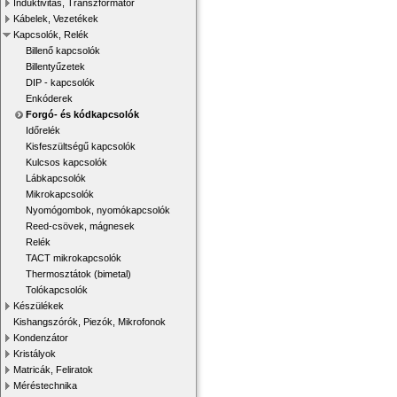
Induktivitás, Transzformátor
Kábelek, Vezetékek
Kapcsolók, Relék
Billenő kapcsolók
Billentyűzetek
DIP - kapcsolók
Enkóderek
Forgó- és kódkapcsolók
Időrelék
Kisfeszültségű kapcsolók
Kulcsos kapcsolók
Lábkapcsolók
Mikrokapcsolók
Nyomógombok, nyomókapcsolók
Reed-csövek, mágnesek
Relék
TACT mikrokapcsolók
Thermosztátok (bimetal)
Tolókapcsolók
Készülékek
Kishangszórók, Piezók, Mikrofonok
Kondenzátor
Kristályok
Matricák, Feliratok
Méréstechnika