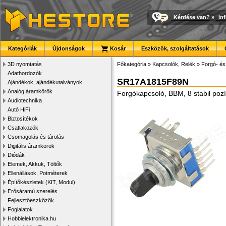
Kérdése van?
»
in
Kategóriák
Újdonságok
Kosár
Eszközök, szolgáltatások
3D nyomtatás
Főkategória
»
Kapcsolók, Relék
»
Forgó- és
Adathordozók
SR17A1815F89N
Ajándékok, ajándékutalványok
Analóg áramkörök
Forgókapcsoló, BBM, 8 stabil poz
Audiotechnika
Autó HiFi
Biztosítékok
Csatlakozók
Csomagolás és tárolás
Digitális áramkörök
Diódák
Elemek, Akkuk, Töltők
Ellenállások, Potméterek
Építőkészletek (KIT, Modul)
Erősáramú szerelés
Fejlesztőeszközök
Foglalatok
Hobbielektronika.hu