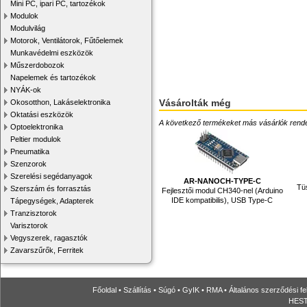
Mini PC, ipari PC, tartozékok
Modulok
Modulvilág
Motorok, Ventilátorok, Fűtőelemek
Munkavédelmi eszközök
Műszerdobozok
Napelemek és tartozékok
NYÁK-ok
Vásárolták még
Okosotthon, Lakáselektronika
Oktatási eszközök
A következő termékeket más vásárlók rendelték
Optoelektronika
Peltier modulok
Pneumatika
Szenzorok
Szerelési segédanyagok
AR-NANOCH-TYPE-C
Tüs
Szerszám és forrasztás
Fejlesztői modul CH340-nel (Arduino
IDE kompatibilis), USB Type-C
Tápegységek, Adapterek
Tranzisztorok
Varisztorok
Vegyszerek, ragasztók
Zavarszűrők, Ferritek
Főoldal
•
Szállítás
•
Súgó
•
GyIK
•
RMA
•
Általános szerződési fe
HESTO