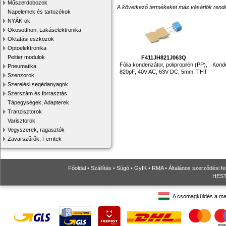
Műszerdobozok
A következő termékeket más vásárlók rendelték
Napelemek és tartozékok
NYÁK-ok
Okosotthon, Lakáselektronika
Oktatási eszközök
Optoelektronika
Peltier modulok
F411JH821J063Q
Fólia kondenzátor, polipropilén (PP),
Konde
Pneumatika
820pF, 40V AC, 63V DC, 5mm, THT
Szenzorok
Szerelési segédanyagok
Szerszám és forrasztás
Tápegységek, Adapterek
Tranzisztorok
Varisztorok
Vegyszerek, ragasztók
Zavarszűrők, Ferritek
Főoldal
•
Szállítás
•
Súgó
•
GyIK
•
RMA
•
Általános szerződési fe
HESTO
A csomagküldés a ma