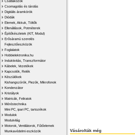
Csatlakozók
Csomagolás és tárolás
Digitális áramkörök
Diódák
Elemek, Akkuk, Töltők
Ellenállások, Potméterek
Építőkészletek (KIT, Modul)
Erősáramú szerelés
Fejlesztőeszközök
Foglalatok
Hobbielektronika.hu
Induktivitás, Transzformátor
Kábelek, Vezetékek
Kapcsolók, Relék
Készülékek
Kishangszórók, Piezók, Mikrofonok
Kondenzátor
Kristályok
Matricák, Feliratok
Méréstechnika
Mini PC, ipari PC, tartozékok
Modulok
Modulvilág
Motorok, Ventilátorok, Fűtőelemek
Vásárolták még
Munkavédelmi eszközök