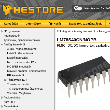
Kérdése van?
»
in
Kategóriák
Újdonságok
Kosár
Eszközök, szolgáltatások
3D nyomtatás
Főkategória
»
Analóg áramkörök
»
Tápegysé
Adathordozók
LM78S40CN/NOPB
Ajándékok, ajándékutalványok
Analóg áramkörök
PMIC, DC/DC konverter, szabályoz
Audio - Video áramkörök
Időzítők, Generátorok
Kijelző meghajtók
Mérő- és Konverter IC-k
MOSFET meghajtók
Műveleti erősítők, Komparátorok
RF áramkörök
Tápegység IC-k
Tranzisztormezők
TV, Videotechnikai áramkörök
Vezérlők, Meghajtók
Audiotechnika
Autó HiFi
Biztosítékok