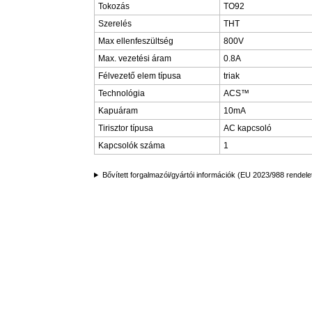
Tokozás
TO92
Szerelés
THT
Max ellenfeszültség
800V
Max. vezetési áram
0.8A
Félvezető elem típusa
triak
Technológia
ACS™
Kapuáram
10mA
Tirisztor típusa
AC kapcsoló
Kapcsolók száma
1
Bővített forgalmazói/gyártói információk (EU 2023/988 rendele