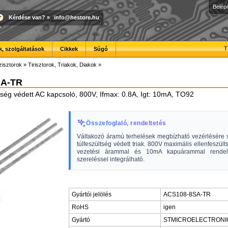
Belép
Kérdése van?
»
info@hestore.hu
T
, szolgáltatások
Cikkek
Súgó
zisztorok
»
Tirisztorok, Triakok, Diakok
»
SA-TR
ültség védett AC kapcsoló, 800V, Ifmax: 0.8A, Igt: 10mA, TO92
Összefoglaló, rendeltetés
Váltakozó áramú terhelések megbízható vezérlésére s
túlfeszültség védett triak. 800V maximális ellenfeszült
vezetési árammal és 10mA kapuárammal rendel
szereléssel integrálható.
Gyártói jelölés
ACS108-8SA-TR
RoHS
igen
Gyártó
STMICROELECTRONI