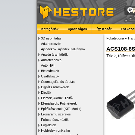
Kategóriák
Újdonságok
Kosár
Eszközök
3D nyomtatás
Főkategória
»
Tran
Adathordozók
ACS108-8
Ajándékok, ajándékutalványok
Analóg áramkörök
Triak, túlfesz
Audiotechnika
Autó HiFi
Biztosítékok
Csatlakozók
Csomagolás és tárolás
Digitális áramkörök
Diódák
Elemek, Akkuk, Töltők
Ellenállások, Potméterek
Építőkészletek (KIT, Modul)
Erősáramú szerelés
Fejlesztőeszközök
Foglalatok
Hobbielektronika.hu