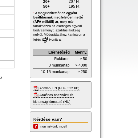
20+
207
Ft
50+
195
Ft
*
A megjelenített ár az
egyéni
beállításnak megfelelően nettó
(ÁFA nélküli) ár
, mely már
tartalmazza az esetleges egyedi
kedvezményt, szállítási költség
nélkül. Módosításához kattintson a
fejléc
ikonjára.
Elérhetőség
Menny.
Raktáron
> 50
3 munkanap
> 4000
10-15 munkanap
> 250
t)
Adatlap, EN (PDF, 322 KB)
Általános használati és
biztonsági útmutató (HU)
Kérdése van?
Írjon nekünk most!