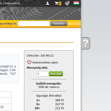
és
|
Regisztráció
0
ípus/Kifejezés:
?
Kérdése
van
Cikkszám:
100.483.21
Kedvencekhez adom
zolgál ez a
Mennyiség (db):
séggel, 0.8A
kezik, THT
Gyűjtőcsomagolás:
2000 db / tekercs
Egységár ÁFA nélkül
1+
395
Ft
5+
247
Ft
CS
10+
221
Ft