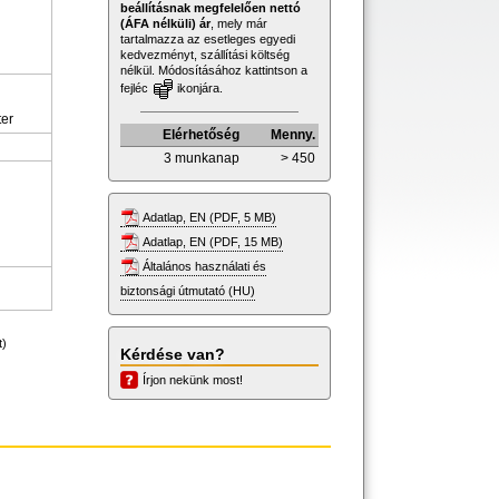
beállításnak megfelelően nettó
(ÁFA nélküli) ár
, mely már
tartalmazza az esetleges egyedi
kedvezményt, szállítási költség
nélkül. Módosításához kattintson a
fejléc
ikonjára.
ter
Elérhetőség
Menny.
3 munkanap
> 450
Adatlap, EN (PDF, 5 MB)
Adatlap, EN (PDF, 15 MB)
Általános használati és
biztonsági útmutató (HU)
t)
Kérdése van?
Írjon nekünk most!