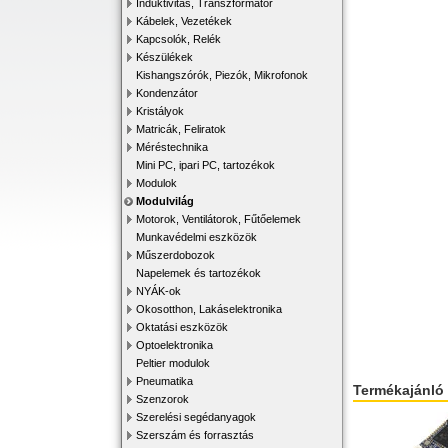
Induktivitás, Transzformátor
Kábelek, Vezetékek
Kapcsolók, Relék
Készülékek
Kishangszórók, Piezók, Mikrofonok
Kondenzátor
Kristályok
Matricák, Feliratok
Méréstechnika
Mini PC, ipari PC, tartozékok
Modulok
Modulvilág
Motorok, Ventilátorok, Fűtőelemek
Munkavédelmi eszközök
Műszerdobozok
Napelemek és tartozékok
NYÁK-ok
Okosotthon, Lakáselektronika
Oktatási eszközök
Optoelektronika
Peltier modulok
Pneumatika
Termékajánló
Szenzorok
Szerelési segédanyagok
Szerszám és forrasztás