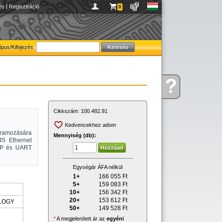
és
|
Regisztráció
0
ípus/Kifejezés:
?
Kérdése
van
Cikkszám:
100.482.91
Kedvencekhez adom
gramozására
Mennyiség (db):
45 Ethernet
CSP és UART
Egységár ÁFA nélkül
1+
166 055
Ft
5+
159 083
Ft
10+
156 342
Ft
20+
153 612
Ft
LOGY
50+
149 528
Ft
*
A megjelenített ár az
egyéni