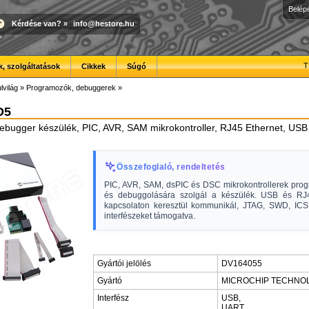
Belép
Kérdése van?
»
info@hestore.hu
T
, szolgáltatások
Cikkek
Súgó
lvilág
»
Programozók, debuggerek
»
D5
bugger készülék, PIC, AVR, SAM mikrokontroller, RJ45 Ethernet, USB
Összefoglaló, rendeltetés
PIC, AVR, SAM, dsPIC és DSC mikrokontrollerek pro
és debuggolására szolgál a készülék. USB és RJ
kapcsolaton keresztül kommunikál, JTAG, SWD, I
interfészeket támogatva.
Gyártói jelölés
DV164055
Gyártó
MICROCHIP TECHNO
Interfész
USB,
UART,