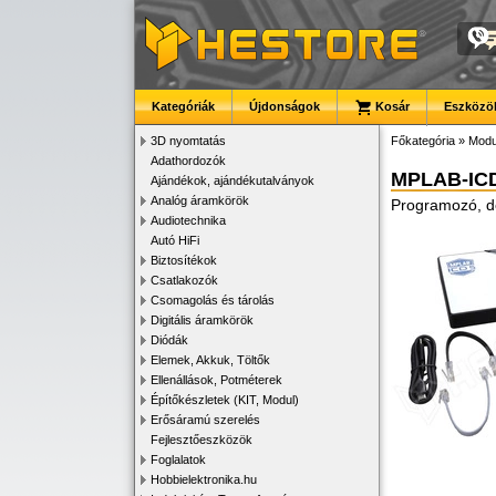
Kategóriák
Újdonságok
Kosár
Eszközök
3D nyomtatás
Főkategória
»
Modu
Adathordozók
MPLAB-IC
Ajándékok, ajándékutalványok
Analóg áramkörök
Programozó, de
Audiotechnika
Autó HiFi
Biztosítékok
Csatlakozók
Csomagolás és tárolás
Digitális áramkörök
Diódák
Elemek, Akkuk, Töltők
Ellenállások, Potméterek
Építőkészletek (KIT, Modul)
Erősáramú szerelés
Fejlesztőeszközök
Foglalatok
Hobbielektronika.hu