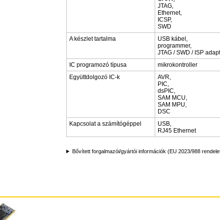
JTAG,
Ethernet,
ICSP,
SWD
A készlet tartalma
USB kábel,
programmer,
JTAG / SWD / ISP adap
IC programozó típusa
mikrokontroller
Együttdolgozó IC-k
AVR,
PIC,
dsPIC,
SAM MCU,
SAM MPU,
DSC
Kapcsolat a számítógéppel
USB,
RJ45 Ethernet
Bővített forgalmazói/gyártói információk (EU 2023/988 rendele