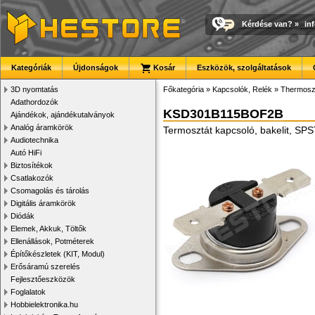
Kérdése van?
»
in
Kategóriák
Újdonságok
Kosár
Eszközök, szolgáltatások
3D nyomtatás
Főkategória
»
Kapcsolók, Relék
»
Thermoszt
Adathordozók
KSD301B115BOF2B
Ajándékok, ajándékutalványok
Analóg áramkörök
Termosztát kapcsoló, bakelit, SP
Audiotechnika
Autó HiFi
Biztosítékok
Csatlakozók
Csomagolás és tárolás
Digitális áramkörök
Diódák
Elemek, Akkuk, Töltők
Ellenállások, Potméterek
Építőkészletek (KIT, Modul)
Erősáramú szerelés
Fejlesztőeszközök
Foglalatok
Hobbielektronika.hu