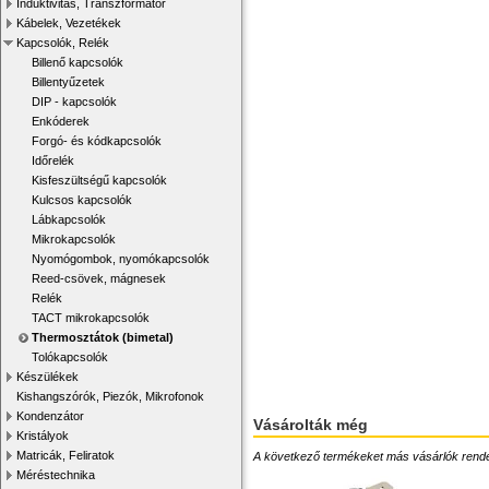
Induktivitás, Transzformátor
Kábelek, Vezetékek
Kapcsolók, Relék
Billenő kapcsolók
Billentyűzetek
DIP - kapcsolók
Enkóderek
Forgó- és kódkapcsolók
Időrelék
Kisfeszültségű kapcsolók
Kulcsos kapcsolók
Lábkapcsolók
Mikrokapcsolók
Nyomógombok, nyomókapcsolók
Reed-csövek, mágnesek
Relék
TACT mikrokapcsolók
Thermosztátok (bimetal)
Tolókapcsolók
Készülékek
Kishangszórók, Piezók, Mikrofonok
Kondenzátor
Vásárolták még
Kristályok
Matricák, Feliratok
A következő termékeket más vásárlók rendelték
Méréstechnika