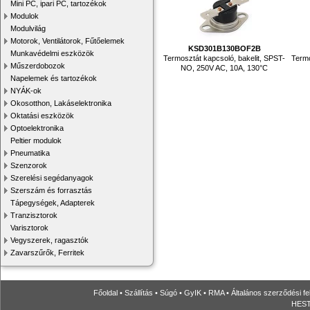
Mini PC, ipari PC, tartozékok
Modulok
Modulvilág
Motorok, Ventilátorok, Fűtőelemek
KSD301B130BOF2B
Munkavédelmi eszközök
Termosztát kapcsoló, bakelit, SPST-
Termo
Műszerdobozok
NO, 250V AC, 10A, 130°C
Napelemek és tartozékok
NYÁK-ok
Okosotthon, Lakáselektronika
Oktatási eszközök
Optoelektronika
Peltier modulok
Pneumatika
Szenzorok
Szerelési segédanyagok
Szerszám és forrasztás
Tápegységek, Adapterek
Tranzisztorok
Varisztorok
Vegyszerek, ragasztók
Zavarszűrők, Ferritek
Főoldal
•
Szállítás
•
Súgó
•
GyIK
•
RMA
•
Általános szerződési fe
HESTO