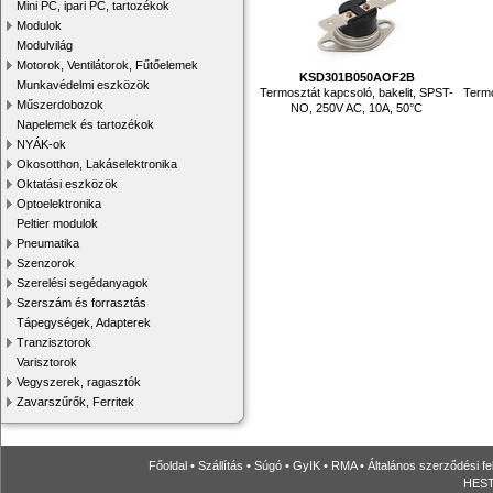
Mini PC, ipari PC, tartozékok
Modulok
Modulvilág
Motorok, Ventilátorok, Fűtőelemek
KSD301B050AOF2B
Munkavédelmi eszközök
Termosztát kapcsoló, bakelit, SPST-
Termo
Műszerdobozok
NO, 250V AC, 10A, 50°C
Napelemek és tartozékok
NYÁK-ok
Okosotthon, Lakáselektronika
Oktatási eszközök
Optoelektronika
Peltier modulok
Pneumatika
Szenzorok
Szerelési segédanyagok
Szerszám és forrasztás
Tápegységek, Adapterek
Tranzisztorok
Varisztorok
Vegyszerek, ragasztók
Zavarszűrők, Ferritek
Főoldal
•
Szállítás
•
Súgó
•
GyIK
•
RMA
•
Általános szerződési fe
HESTO