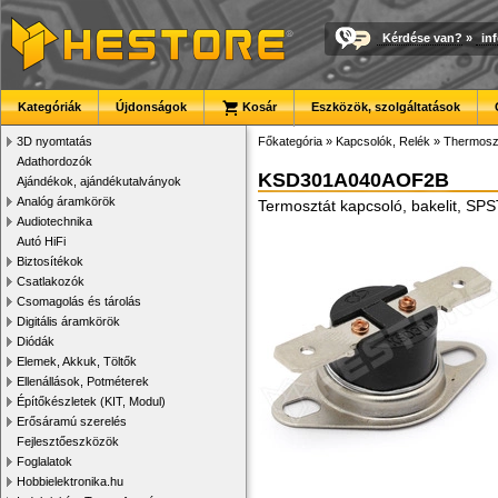
Kérdése van?
»
in
Kategóriák
Újdonságok
Kosár
Eszközök, szolgáltatások
3D nyomtatás
Főkategória
»
Kapcsolók, Relék
»
Thermoszt
Adathordozók
KSD301A040AOF2B
Ajándékok, ajándékutalványok
Analóg áramkörök
Termosztát kapcsoló, bakelit, SP
Audiotechnika
Autó HiFi
Biztosítékok
Csatlakozók
Csomagolás és tárolás
Digitális áramkörök
Diódák
Elemek, Akkuk, Töltők
Ellenállások, Potméterek
Építőkészletek (KIT, Modul)
Erősáramú szerelés
Fejlesztőeszközök
Foglalatok
Hobbielektronika.hu