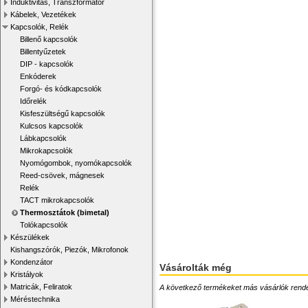
Induktivitás, Transzformátor
Kábelek, Vezetékek
Kapcsolók, Relék
Billenő kapcsolók
Billentyűzetek
DIP - kapcsolók
Enkóderek
Forgó- és kódkapcsolók
Időrelék
Kisfeszültségű kapcsolók
Kulcsos kapcsolók
Lábkapcsolók
Mikrokapcsolók
Nyomógombok, nyomókapcsolók
Reed-csövek, mágnesek
Relék
TACT mikrokapcsolók
Thermosztátok (bimetal)
Tolókapcsolók
Készülékek
Kishangszórók, Piezók, Mikrofonok
Kondenzátor
Vásárolták még
Kristályok
Matricák, Feliratok
A következő termékeket más vásárlók rendelték
Méréstechnika