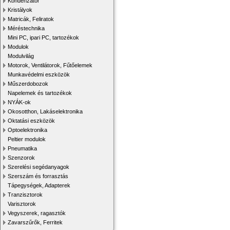
Kondenzátor
Kristályok
Matricák, Feliratok
Méréstechnika
Mini PC, ipari PC, tartozékok
Modulok
Modulvilág
Motorok, Ventilátorok, Fűtőelemek
Munkavédelmi eszközök
Műszerdobozok
Napelemek és tartozékok
NYÁK-ok
Okosotthon, Lakáselektronika
Oktatási eszközök
Optoelektronika
Peltier modulok
Pneumatika
Szenzorok
Szerelési segédanyagok
Szerszám és forrasztás
Tápegységek, Adapterek
Tranzisztorok
Varisztorok
Vegyszerek, ragasztók
Zavarszűrők, Ferritek