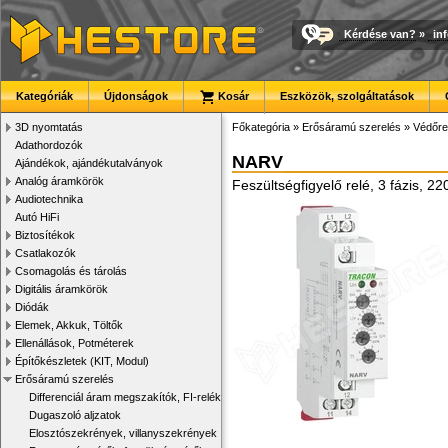
Kérdése van?
»
in
Kategóriák
Újdonságok
Kosár
Eszközök, szolgáltatások
3D nyomtatás
Főkategória
»
Erősáramú szerelés
»
Védőrel
Adathordozók
NARV
Ajándékok, ajándékutalványok
Analóg áramkörök
Feszültségfigyelő relé, 3 fázis, 
Audiotechnika
Autó HiFi
Biztosítékok
Csatlakozók
Csomagolás és tárolás
Digitális áramkörök
Diódák
Elemek, Akkuk, Töltők
Ellenállások, Potméterek
Építőkészletek (KIT, Modul)
Erősáramú szerelés
Differenciál áram megszakítók, FI-relék
Dugaszoló aljzatok
Elosztószekrények, villanyszekrények