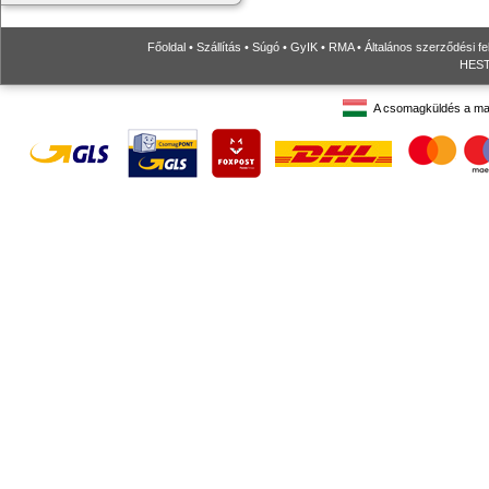
Főoldal
•
Szállítás
•
Súgó
•
GyIK
•
RMA
•
Általános szerződési fe
HESTO
A csomagküldés a ma