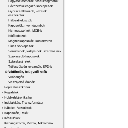
Fogyasztásmérők, feszültségmérők
Fővezetéki leágazó sorkapcsok
Gyorscsatlakozók, vezeték
összekötők
Hálózati elosztók
Kapcsolók, nyomógombok
Kismegszakítók, MCB-k
Kötődobozok
Mágneskapcsolók, kontaktorok
Sínes sorkapcsok
Sorolósínek, kalapsínek, szerelősínek
Szakaszoló kapcsolók
Szilárdtest relék
Túlfeszültség levezetők, SPD-k
Védőrelék, felügyelő relék
Villásdugók
Visszajelző lámpák
Fejlesztőeszközök
Foglalatok
Hobbielektronika.hu
Induktivitás, Transzformátor
Kábelek, Vezetékek
Kapcsolók, Relék
Készülékek
Kishangszórók, Piezók, Mikrofonok