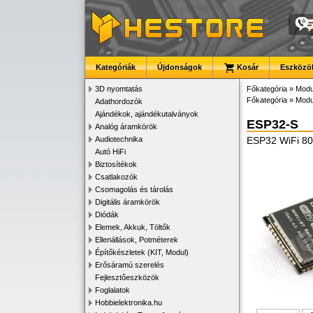
Kategóriák
Újdonságok
Kosár
Eszközök
3D nyomtatás
Főkategória
»
Modu
Főkategória
»
Modu
Adathordozók
Ajándékok, ajándékutalványok
ESP32-S
Analóg áramkörök
Audiotechnika
ESP32 WiFi 80
Autó HiFi
Biztosítékok
Csatlakozók
Csomagolás és tárolás
Digitális áramkörök
Diódák
Elemek, Akkuk, Töltők
Ellenállások, Potméterek
Építőkészletek (KIT, Modul)
Erősáramú szerelés
Fejlesztőeszközök
Foglalatok
Hobbielektronika.hu