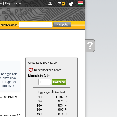
és
|
Regisztráció
0
ípus/Kifejezés:
?
Kérdése
van
Cikkszám:
100.481.00
Kedvencekhez adom
beágyazott
Mennyiség (db):
 biztosítva.
11 b/g/n/e/i
ndelkezik.
Egységár ÁFA nélkül
1+
1 187
Ft
to 600 DMIPS.
5+
971
Ft
10+
934
Ft
20+
907
Ft
50+
876
Ft
be less than 16