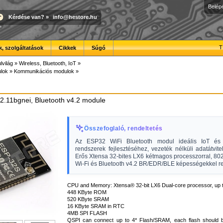
Belép
Kérdése van?
»
info@hestore.hu
T
, szolgáltatások
Cikkek
Súgó
lvilág
»
Wireless, Bluetooth, IoT
»
lok
»
Kommunikációs modulok
»
2.11bgnei, Bluetooth v4.2 module
Összefoglaló, rendeltetés
Az ESP32 WiFi Bluetooth modul ideális IoT és 
rendszerek fejlesztéséhez, vezeték nélküli adatátvitelt
Erős Xtensa 32-bites LX6 kétmagos processzorral, 802.
Wi-Fi és Bluetooth v4.2 BR/EDR/BLE képességekkel re
CPU and Memory: Xtensa® 32-bit LX6 Dual-core processor, up 
448 KByte ROM
520 KByte SRAM
16 KByte SRAM in RTC
4MB SPI FLASH
QSPI can connect up to 4* Flash/SRAM, each flash should 