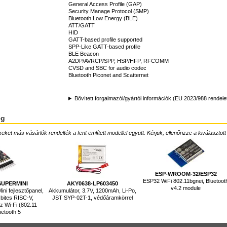
General Access Profile (GAP)
Security Manage Protocol (SMP)
Bluetooth Low Energy (BLE)
ATT/GATT
HID
GATT-based profile supported
SPP-Like GATT-based profile
BLE Beacon
A2DP/AVRCP/SPP, HSP/HFP, RFCOMM
CVSD and SBC for audio codec
Bluetooth Piconet and Scatternet
Bővített forgalmazói/gyártói információk (EU 2023/988 rendele
ég
ket más vásárlók rendelték a fent említett modellel együtt. Kérjük, ellenőrizze a kiválasztott
ESP-WROOM-32/ESP32
ESP32 WiFi 802.11bgnei, Bluetoot
SUPERMINI
AKY0638-LP603450
v4.2 module
i fejlesztőpanel,
Akkumulátor, 3.7V, 1200mAh, Li-Po,
bites RISC-V,
JST SYP-02T-1, védőáramkörrel
 Wi-Fi (802.11
uetooth 5