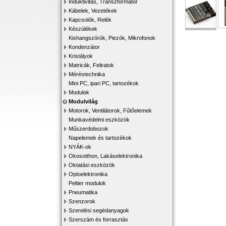
Induktivitás, Transzformátor
Kábelek, Vezetékek
Kapcsolók, Relék
Készülékek
Kishangszórók, Piezók, Mikrofonok
Kondenzátor
Kristályok
Matricák, Feliratok
Méréstechnika
Mini PC, ipari PC, tartozékok
Modulok
Modulvilág
Motorok, Ventilátorok, Fűtőelemek
Munkavédelmi eszközök
Műszerdobozok
Napelemek és tartozékok
NYÁK-ok
Okosotthon, Lakáselektronika
Oktatási eszközök
Optoelektronika
Peltier modulok
Pneumatika
Szenzorok
Szerelési segédanyagok
Szerszám és forrasztás