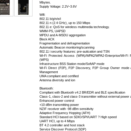
Mbytes.
Supply Voltage: 2.2V~3.6V
Wifi:
802.11 b/g/n/e/i
802.11 n (2.4 GHz), up to 150 Mbps
802.11 e: QoS for wireless multimedia technology.
WMM-PS, UAPSD
MPDU and A-MSDU aggregation
Block ACK
Fragmentation and defragmentation
Automatic Beacon monitoring/scanning
802.11 i security features: pre-autication and TSN
Wi-Fi Protected Access (WPA)/WPA2/WPA2-Enterprise/Wi-Fi 
(WPS)
Infrastructure BSS Station mode/SoftAP mode
Wi-Fi Direct (P2P), P2P Discovery, P2P Group Owner mode
Management
UMA compliant and certified
Antenna diversity and ion
Bluetooth:
Compliant with Bluetooth v4.2 BR/EDR and BLE specification
Class-1, class-2 and class-3 transmitter without external power a
Enhanced power control
+10 dBm transmitting power
NZIF receiver with -98 dBm sensitivity
Adaptive Frequency Hopping (AFH)
Standard HCI based on SDIO/SPI/UART ? High speed
UART HCI, up to 4 Mbps
BT 4.2 controller and host stack
Service Discover Protocol (SDP)