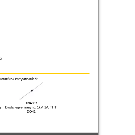
t)
 termékek kompatibilitását.
1N4007
Dióda, egyenirányító, 1kV, 1A, THT,
h
DO41