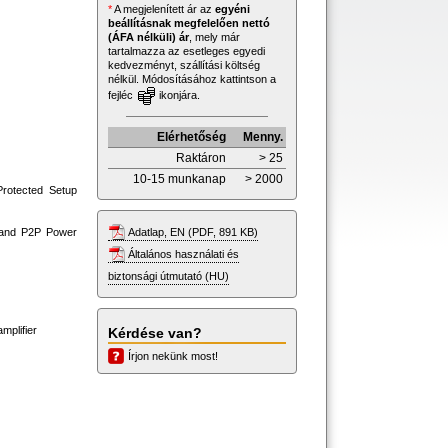
*
A megjelenített ár az
egyéni
beállításnak megfelelően nettó
(ÁFA nélküli) ár
, mely már
tartalmazza az esetleges egyedi
kedvezményt, szállítási költség
nélkül. Módosításához kattintson a
fejléc
ikonjára.
Elérhetőség
Menny.
Raktáron
> 25
10-15 munkanap
> 2000
Protected Setup
Adatlap, EN (PDF, 891 KB)
 and P2P Power
Általános használati és
biztonsági útmutató (HU)
mplifier
Kérdése van?
Írjon nekünk most!