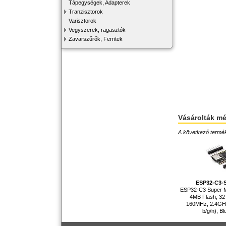
Tápegységek, Adapterek
Tranzisztorok
Varisztorok
Vegyszerek, ragasztók
Zavarszűrők, Ferritek
Vásárolták m
A következő terméke
ESP32-C3-
ESP32-C3 Super Min
4MB Flash, 32 
160MHz, 2.4GHz
b/g/n), Bl