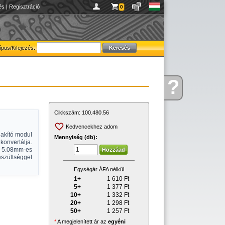
és
|
Regisztráció
0
ípus/Kifejezés:
?
Kérdése
van
Cikkszám:
100.480.56
Kedvencekhez adom
lakító modul
Mennyiség (db):
onvertálja.
k, 5.08mm-es
szültséggel
Egységár ÁFA nélkül
1+
1 610
Ft
5+
1 377
Ft
10+
1 332
Ft
20+
1 298
Ft
50+
1 257
Ft
*
A megjelenített ár az
egyéni