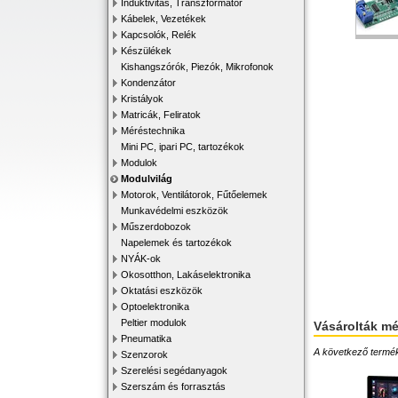
Induktivitás, Transzformátor
Kábelek, Vezetékek
Kapcsolók, Relék
Készülékek
Kishangszórók, Piezók, Mikrofonok
Kondenzátor
Kristályok
Matricák, Feliratok
Méréstechnika
Mini PC, ipari PC, tartozékok
Modulok
Modulvilág
Motorok, Ventilátorok, Fűtőelemek
Munkavédelmi eszközök
Műszerdobozok
Napelemek és tartozékok
NYÁK-ok
Okosotthon, Lakáselektronika
Oktatási eszközök
Optoelektronika
Peltier modulok
Vásárolták m
Pneumatika
A következő terméke
Szenzorok
Szerelési segédanyagok
Szerszám és forrasztás