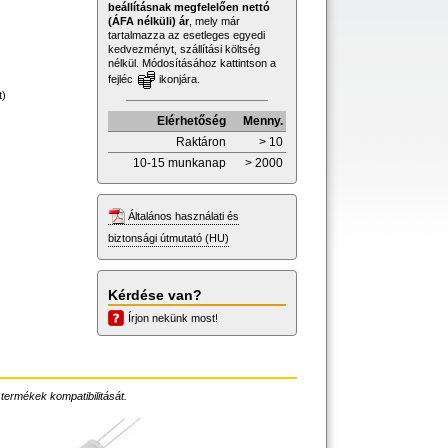
beállításnak megfelelően nettó
(ÁFA nélküli) ár
, mely már
tartalmazza az esetleges egyedi
kedvezményt, szállítási költség
nélkül. Módosításához kattintson a
fejléc
ikonjára.
t)
Elérhetőség
Menny.
Raktáron
> 10
10-15 munkanap
> 2000
Általános használati és
biztonsági útmutató (HU)
Kérdése van?
Írjon nekünk most!
 termékek kompatibilitását.