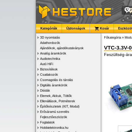
Kategóriák
Újdonságok
Kosár
Eszközök
3D nyomtatás
Főkategória
»
Modu
Adathordozók
VTC-3.3V-0
Ajándékok, ajándékutalványok
Analóg áramkörök
Feszültség-ára
Audiotechnika
Autó HiFi
Biztosítékok
Csatlakozók
Csomagolás és tárolás
Digitális áramkörök
Diódák
Elemek, Akkuk, Töltők
Ellenállások, Potméterek
Építőkészletek (KIT, Modul)
Erősáramú szerelés
Fejlesztőeszközök
Foglalatok
Hobbielektronika.hu