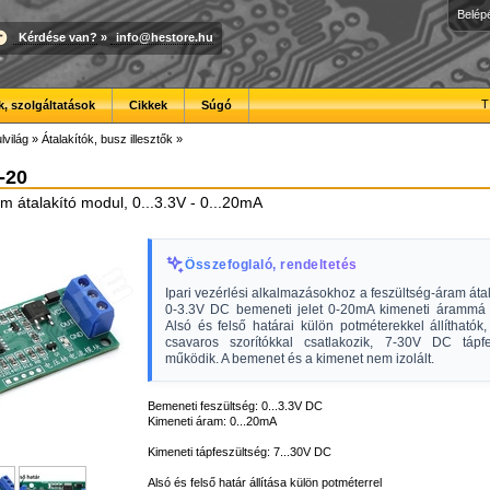
Belép
Kérdése van?
»
info@hestore.hu
T
, szolgáltatások
Cikkek
Súgó
lvilág
»
Átalakítók, busz illesztők
»
-20
m átalakító modul, 0...3.3V - 0...20mA
Összefoglaló, rendeltetés
Ipari vezérlési alkalmazásokhoz a feszültség-áram áta
0-3.3V DC bemeneti jelet 0-20mA kimeneti árammá k
Alsó és felső határai külön potméterekkel állítható
csavaros szorítókkal csatlakozik, 7-30V DC tápfe
működik. A bemenet és a kimenet nem izolált.
Bemeneti feszültség: 0...3.3V DC
Kimeneti áram: 0...20mA
Kimeneti tápfeszültség: 7...30V DC
Alsó és felső határ állítása külön potméterrel