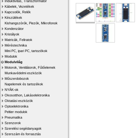
Induktivitás, Transzformátor
Kábelek, Vezetékek
Kapcsolók, Relék
Készülékek
Kishangszórók, Piezók, Mikrofonok
Kondenzátor
Kristályok
Matricák, Feliratok
Méréstechnika
Mini PC, ipari PC, tartozékok
Modulok
Modulvilág
Motorok, Ventilátorok, Fűtőelemek
Munkavédelmi eszközök
Műszerdobozok
Napelemek és tartozékok
NYÁK-ok
Okosotthon, Lakáselektronika
Oktatási eszközök
Optoelektronika
Peltier modulok
Pneumatika
Szenzorok
Szerelési segédanyagok
Szerszám és forrasztás