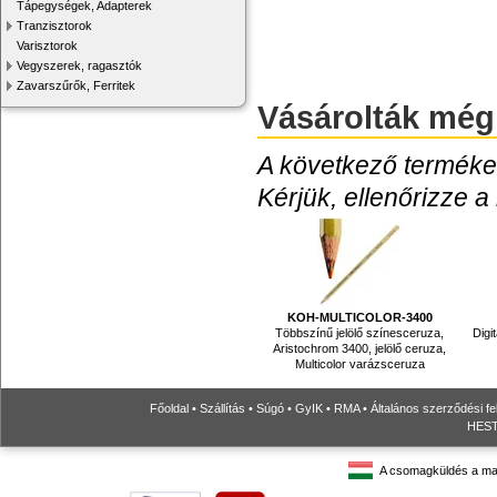
Tápegységek, Adapterek
Tranzisztorok
Varisztorok
Vegyszerek, ragasztók
Zavarszűrők, Ferritek
Vásárolták még
A következő termékek
Kérjük, ellenőrizze a
KOH-MULTICOLOR-3400
Többszínű jelölő színesceruza,
Digi
Aristochrom 3400, jelölő ceruza,
Multicolor varázsceruza
Főoldal
•
Szállítás
•
Súgó
•
GyIK
•
RMA
•
Általános szerződési fe
HESTO
A csomagküldés a ma