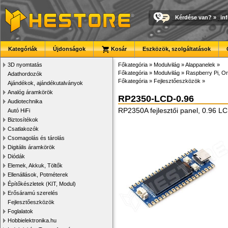
Kérdése van?
»
in
Kategóriák
Újdonságok
Kosár
Eszközök, szolgáltatások
3D nyomtatás
Főkategória
»
Modulvilág
»
Alappanelek
»
Főkategória
»
Modulvilág
»
Raspberry Pi, Or
Adathordozók
Főkategória
»
Fejlesztőeszközök
»
Ajándékok, ajándékutalványok
Analóg áramkörök
RP2350-LCD-0.96
Audiotechnika
RP2350A fejlesztői panel, 0.96 LC
Autó HiFi
Biztosítékok
Csatlakozók
Csomagolás és tárolás
Digitális áramkörök
Diódák
Elemek, Akkuk, Töltők
Ellenállások, Potméterek
Építőkészletek (KIT, Modul)
Erősáramú szerelés
Fejlesztőeszközök
Foglalatok
Hobbielektronika.hu