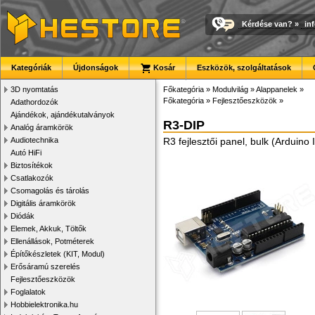
Kérdése van?
»
in
Kategóriák
Újdonságok
Kosár
Eszközök, szolgáltatások
3D nyomtatás
Főkategória
»
Modulvilág
»
Alappanelek
»
Főkategória
»
Fejlesztőeszközök
»
Adathordozók
Ajándékok, ajándékutalványok
R3-DIP
Analóg áramkörök
Audiotechnika
R3 fejlesztői panel, bulk (Arduino
Autó HiFi
Biztosítékok
Csatlakozók
Csomagolás és tárolás
Digitális áramkörök
Diódák
Elemek, Akkuk, Töltők
Ellenállások, Potméterek
Építőkészletek (KIT, Modul)
Erősáramú szerelés
Fejlesztőeszközök
Foglalatok
Hobbielektronika.hu