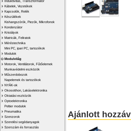
Induktivitás, Transzformátor
Kábelek, Vezetékek
Kapcsolók, Relék
Készülékek
Kishangszórók, Piezók, Mikrofonok
Kondenzátor
Kristályok
Matricák, Feliratok
Méréstechnika
Mini PC, ipari PC, tartozékok
Modulok
Modulvilág
Motorok, Ventilátorok, Fűtőelemek
Munkavédelmi eszközök
Műszerdobozok
Napelemek és tartozékok
NYÁK-ok
Okosotthon, Lakáselektronika
Oktatási eszközök
Optoelektronika
Peltier modulok
Ajánlott hozzá
Pneumatika
Szenzorok
Szerelési segédanyagok
Szerszám és forrasztás