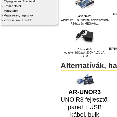
Tápegységek, Adapterek
Tranzisztorok
Varisztorok
Akr
Vegyszerek, ragasztók
W5100-R3
Wiznet W5100 Ethernet shield Arduino
Zavarszűrők, Ferritek
R3-hoz és MEGA-hoz
ISP10-
KS 12V/1A
Adapter, hálózati, 230V / 12V 1A,
OEM
Alternatívák, h
AR-UNOR3
UNO R3 fejlesztői
panel + USB
kábel, bulk