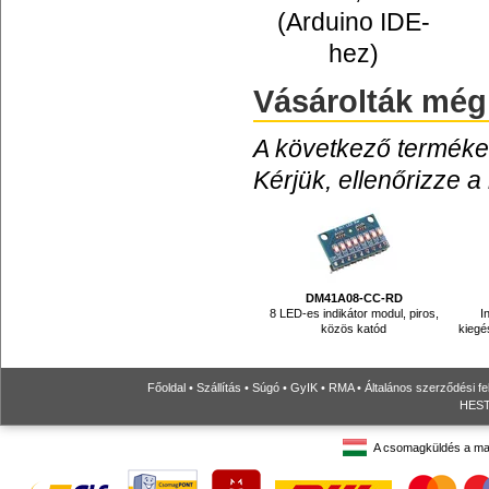
(Arduino IDE-
hez)
Vásárolták még
A következő termékek
Kérjük, ellenőrizze a
DM41A08-CC-RD
8 LED-es indikátor modul, piros,
I
közös katód
kiegé
Főoldal
•
Szállítás
•
Súgó
•
GyIK
•
RMA
•
Általános szerződési fe
HESTO
A csomagküldés a ma