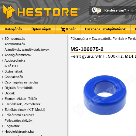
Kérdése van?
»
in
Kategóriák
Újdonságok
Kosár
Eszközök, szolgáltatások
3D nyomtatás
Főkategória
»
Zavarszűrők, Ferritek
»
Ferri
Adathordozók
MS-106075-2
Ajándékok, ajándékutalványok
Analóg áramkörök
Ferrit gyűrű, 94nH, 500kHz, Ø
Audiotechnika
Autó HiFi
Biztosítékok
Csatlakozók
Csomagolás és tárolás
Digitális áramkörök
Diódák
Elemek, Akkuk, Töltők
Ellenállások, Potméterek
Építőkészletek (KIT, Modul)
Erősáramú szerelés
Fejlesztőeszközök
Foglalatok
Hobbielektronika.hu