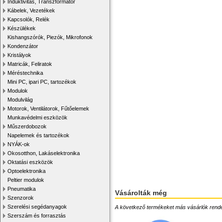
Induktivitás, Transzformátor
Kábelek, Vezetékek
Kapcsolók, Relék
Készülékek
Kishangszórók, Piezók, Mikrofonok
Kondenzátor
Kristályok
Matricák, Feliratok
Méréstechnika
Mini PC, ipari PC, tartozékok
Modulok
Modulvilág
Motorok, Ventilátorok, Fűtőelemek
Munkavédelmi eszközök
Műszerdobozok
Napelemek és tartozékok
NYÁK-ok
Okosotthon, Lakáselektronika
Oktatási eszközök
Optoelektronika
Peltier modulok
Pneumatika
Vásárolták még
Szenzorok
Szerelési segédanyagok
A következő termékeket más vásárlók rendelték
Szerszám és forrasztás