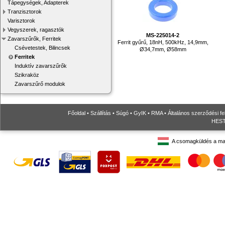
Tápegységek, Adapterek
Tranzisztorok
Varisztorok
Vegyszerek, ragasztók
MS-225014-2
Zavarszűrők, Ferritek
Ferrit gyűrű, 18nH, 500kHz, 14,9mm,
Csévetestek, Bilincsek
Ø34,7mm, Ø58mm
Ferritek
Induktív zavarszűrők
Szikraköz
Zavarszűrő modulok
Főoldal
•
Szállítás
•
Súgó
•
GyIK
•
RMA
•
Általános szerződési fe
HESTO
A csomagküldés a ma