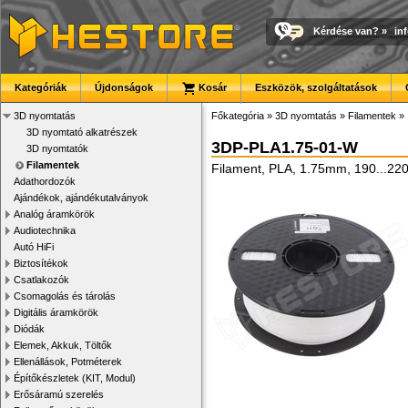
Kérdése van?
»
in
Kategóriák
Újdonságok
Kosár
Eszközök, szolgáltatások
3D nyomtatás
Főkategória
»
3D nyomtatás
»
Filamentek
»
3D nyomtató alkatrészek
3DP-PLA1.75-01-W
3D nyomtatók
Filamentek
Filament, PLA, 1.75mm, 190...220
Adathordozók
Ajándékok, ajándékutalványok
Analóg áramkörök
Audiotechnika
Autó HiFi
Biztosítékok
Csatlakozók
Csomagolás és tárolás
Digitális áramkörök
Diódák
Elemek, Akkuk, Töltők
Ellenállások, Potméterek
Építőkészletek (KIT, Modul)
Erősáramú szerelés