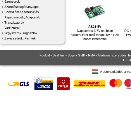
Szenzorok
Szerelési segédanyagok
Szerszám és forrasztás
Tápegységek, Adapterek
Tranzisztorok
AS21-5V
Varisztorok
Napelemes 3.7V-os lítium
DC m
Vegyszerek, ragasztók
akkumulátor töltő modul, 5V / 1.2A
PWM
Zavarszűrők, Ferritek
boost kimenettel
Főoldal
•
Szállítás
•
Súgó
•
GyIK
•
RMA
•
Általános szerződési fe
HESTO
A csomagküldés a ma