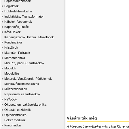
Fejlesztőeszközök
Foglalatok
Hobbielektronika.hu
Induktivitás, Transzformátor
Kábelek, Vezetékek
Kapcsolók, Relék
Készülékek
Kishangszórók, Piezók, Mikrofonok
Kondenzátor
Kristályok
Matricák, Feliratok
Méréstechnika
Mini PC, ipari PC, tartozékok
Modulok
Modulvilág
Motorok, Ventilátorok, Fűtőelemek
Munkavédelmi eszközök
Műszerdobozok
Napelemek és tartozékok
NYÁK-ok
Okosotthon, Lakáselektronika
Oktatási eszközök
Optoelektronika
Vásárolták még
Peltier modulok
Pneumatika
A következő termékeket más vásárlók rendelték