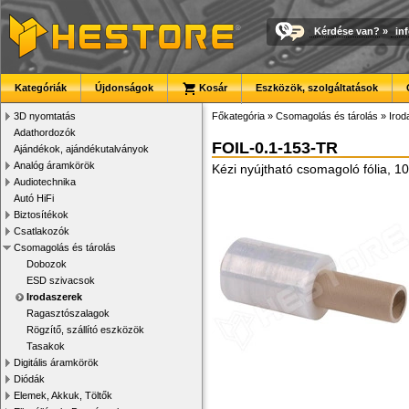
Kérdése van?
»
in
Kategóriák
Újdonságok
Kosár
Eszközök, szolgáltatások
3D nyomtatás
Főkategória
»
Csomagolás és tárolás
»
Irod
Adathordozók
FOIL-0.1-153-TR
Ajándékok, ajándékutalványok
Analóg áramkörök
Kézi nyújtható csomagoló fólia, 1
Audiotechnika
Autó HiFi
Biztosítékok
Csatlakozók
Csomagolás és tárolás
Dobozok
ESD szivacsok
Irodaszerek
Ragasztószalagok
Rögzítő, szállító eszközök
Tasakok
Digitális áramkörök
Diódák
Elemek, Akkuk, Töltők