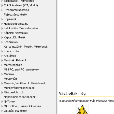
Ellenállások, Potméterek
Építőkészletek (KIT, Modul)
Erősáramú szerelés
Fejlesztőeszközök
Foglalatok
Hobbielektronika.hu
Induktivitás, Transzformátor
Kábelek, Vezetékek
Kapcsolók, Relék
Készülékek
Kishangszórók, Piezók, Mikrofonok
Kondenzátor
Kristályok
Matricák, Feliratok
Méréstechnika
Mini PC, ipari PC, tartozékok
Modulok
Modulvilág
Motorok, Ventilátorok, Fűtőelemek
Munkavédelmi eszközök
Műszerdobozok
Vásárolták még
Napelemek és tartozékok
A következő termékeket más vásárlók rendelték
NYÁK-ok
Okosotthon, Lakáselektronika
Oktatási eszközök