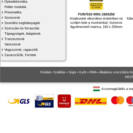
Optoelektronika
Peltier modulok
Pneumatika
FUN7010-X001-160X250
Szenzorok
A balesetek elkerülése érdekében ne
Káb
szóljon bele a munkámba!, humoros
Szerelési segédanyagok
figyelmeztető matrica, 160 x 250mm
Szerszám és forrasztás
Tápegységek, Adapterek
Tranzisztorok
Varisztorok
Vegyszerek, ragasztók
Zavarszűrők, Ferritek
Főoldal
•
Szállítás
•
Súgó
•
GyIK
•
RMA
•
Általános szerződési fe
HESTO
A csomagküldés a ma