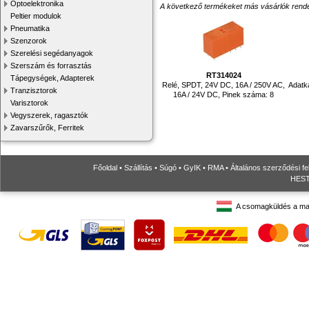
Optoelektronika
A következő termékeket más vásárlók rendelték
Peltier modulok
Pneumatika
Szenzorok
Szerelési segédanyagok
Szerszám és forrasztás
RT314024
Tápegységek, Adapterek
Relé, SPDT, 24V DC, 16A / 250V AC,
Adatk
Tranzisztorok
16A / 24V DC, Pinek száma: 8
Varisztorok
Vegyszerek, ragasztók
Zavarszűrők, Ferritek
Főoldal
•
Szállítás
•
Súgó
•
GyIK
•
RMA
•
Általános szerződési fe
HESTO
A csomagküldés a ma