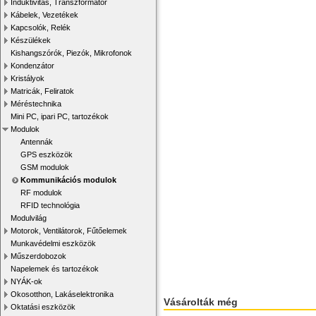
Induktivitás, Transzformátor
Kábelek, Vezetékek
Kapcsolók, Relék
Készülékek
Kishangszórók, Piezók, Mikrofonok
Kondenzátor
Kristályok
Matricák, Feliratok
Méréstechnika
Mini PC, ipari PC, tartozékok
Modulok
Antennák
GPS eszközök
GSM modulok
Kommunikációs modulok
RF modulok
RFID technológia
Modulvilág
Motorok, Ventilátorok, Fűtőelemek
Munkavédelmi eszközök
Műszerdobozok
Napelemek és tartozékok
NYÁK-ok
Okosotthon, Lakáselektronika
Vásárolták még
Oktatási eszközök