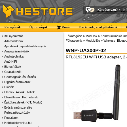
Kérdése van?
»
in
Kategóriák
Újdonságok
Kosár
Eszközök, szolgáltatások
3D nyomtatás
Főkategória
»
Modulok
»
Kommunikációs mo
Főkategória
»
Modulvilág
»
Wireless, Bluetoo
Adathordozók
Ajándékok, ajándékutalványok
WNP-UA300P-02
Analóg áramkörök
Audiotechnika
RTL8192EU WiFi USB adapter, 2.
Autó HiFi
Biztosítékok
Csatlakozók
Csomagolás és tárolás
Digitális áramkörök
Diódák
Elemek, Akkuk, Töltők
Ellenállások, Potméterek
Építőkészletek (KIT, Modul)
Erősáramú szerelés
Fejlesztőeszközök
Foglalatok
Hobbielektronika.hu