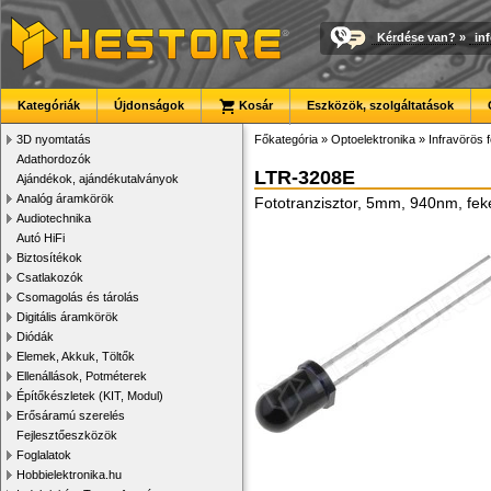
Kérdése van?
»
in
Kategóriák
Újdonságok
Kosár
Eszközök, szolgáltatások
3D nyomtatás
Főkategória
»
Optoelektronika
»
Infravörös 
Adathordozók
LTR-3208E
Ajándékok, ajándékutalványok
Analóg áramkörök
Fototranzisztor, 5mm, 940nm, fek
Audiotechnika
Autó HiFi
Biztosítékok
Csatlakozók
Csomagolás és tárolás
Digitális áramkörök
Diódák
Elemek, Akkuk, Töltők
Ellenállások, Potméterek
Építőkészletek (KIT, Modul)
Erősáramú szerelés
Fejlesztőeszközök
Foglalatok
Hobbielektronika.hu