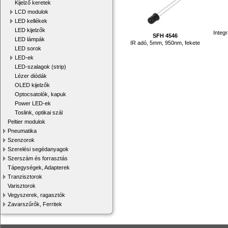
Kijelző keretek
LCD modulok
LED kellékek
LED kijelzők
Integr
SFH 4546
LED lámpák
IR adó, 5mm, 950nm, fekete
LED sorok
LED-ek
LED-szalagok (strip)
Lézer diódák
OLED kijelzők
Optocsatolók, kapuk
Power LED-ek
Toslink, optikai szál
Peltier modulok
Pneumatika
Szenzorok
Szerelési segédanyagok
Szerszám és forrasztás
Tápegységek, Adapterek
Tranzisztorok
Varisztorok
Vegyszerek, ragasztók
Zavarszűrők, Ferritek