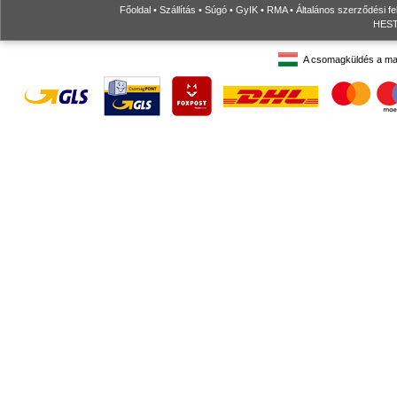
Főoldal
•
Szállítás
•
Súgó
•
GyIK
•
RMA
•
Általános szerződési fe
HESTO
A csomagküldés a ma