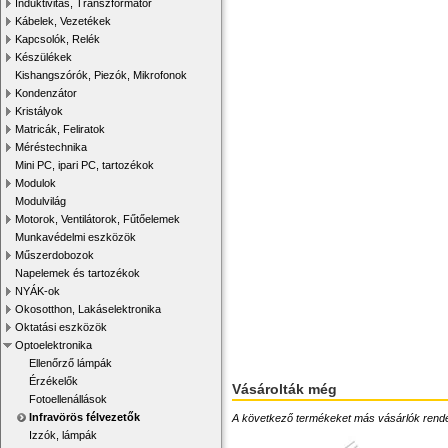
Induktivitás, Transzformátor
Kábelek, Vezetékek
Kapcsolók, Relék
Készülékek
Kishangszórók, Piezók, Mikrofonok
Kondenzátor
Kristályok
Matricák, Feliratok
Méréstechnika
Mini PC, ipari PC, tartozékok
Modulok
Modulvilág
Motorok, Ventilátorok, Fűtőelemek
Munkavédelmi eszközök
Műszerdobozok
Napelemek és tartozékok
NYÁK-ok
Okosotthon, Lakáselektronika
Oktatási eszközök
Optoelektronika
Ellenőrző lámpák
Érzékelők
Vásárolták még
Fotoellenállások
Infravörös félvezetők
A következő termékeket más vásárlók rendelték
Izzók, lámpák