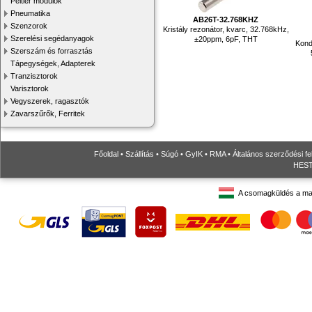
Peltier modulok
Pneumatika
AB26T-32.768KHZ
Szenzorok
Kristály rezonátor, kvarc, 32.768kHz,
Szerelési segédanyagok
±20ppm, 6pF, THT
Kond
Szerszám és forrasztás
Tápegységek, Adapterek
Tranzisztorok
Varisztorok
Vegyszerek, ragasztók
Zavarszűrők, Ferritek
Főoldal
•
Szállítás
•
Súgó
•
GyIK
•
RMA
•
Általános szerződési fe
HESTO
A csomagküldés a ma