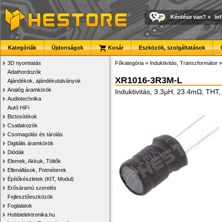
Kérdése van?
»
in
Kategóriák
Újdonságok
Kosár
Eszközök, szolgáltatások
3D nyomtatás
Főkategória
»
Induktivitás, Transzformátor
Adathordozók
XR1016-3R3M-L
Ajándékok, ajándékutalványok
Analóg áramkörök
Induktivitás, 3.3µH, 23.4mΩ, THT
Audiotechnika
Autó HiFi
Biztosítékok
Csatlakozók
Csomagolás és tárolás
Digitális áramkörök
Diódák
Elemek, Akkuk, Töltők
Ellenállások, Potméterek
Építőkészletek (KIT, Modul)
Erősáramú szerelés
Fejlesztőeszközök
Foglalatok
Hobbielektronika.hu