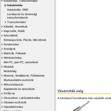
Induktivitás, Transzformátor
Induktivitás
Induktivitás, SMD
Leválasztó és biztonsági
transzformátorok
Transzformátor
Kábelek, Vezetékek
Kapcsolók, Relék
Készülékek
Kishangszórók, Piezók, Mikrofonok
Kondenzátor
Kristályok
Matricák, Feliratok
Méréstechnika
Mini PC, ipari PC, tartozékok
Modulok
Modulvilág
Motorok, Ventilátorok, Fűtőelemek
Munkavédelmi eszközök
Műszerdobozok
Napelemek és tartozékok
Vásárolták még
NYÁK-ok
Okosotthon, Lakáselektronika
A következő termékeket más vásárlók rendelték
Oktatási eszközök
Optoelektronika