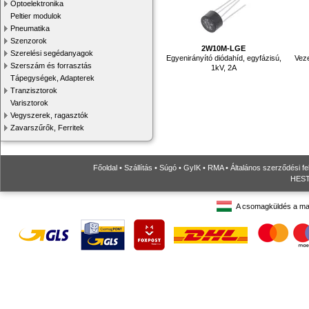
Optoelektronika
Peltier modulok
Pneumatika
Szenzorok
2W10M-LGE
Szerelési segédanyagok
Egyenirányító diódahíd, egyfázisú,
Veze
Szerszám és forrasztás
1kV, 2A
Tápegységek, Adapterek
Tranzisztorok
Varisztorok
Vegyszerek, ragasztók
Zavarszűrők, Ferritek
Főoldal
•
Szállítás
•
Súgó
•
GyIK
•
RMA
•
Általános szerződési fe
HESTO
A csomagküldés a ma