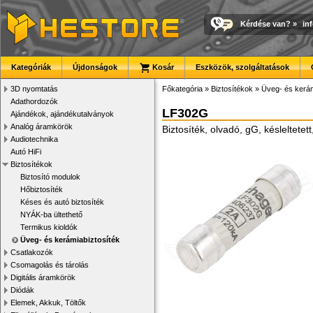
Kérdése van?
»
in
Kategóriák
Újdonságok
Kosár
Eszközök, szolgáltatások
3D nyomtatás
Főkategória
»
Biztosítékok
»
Üveg- és kerám
Adathordozók
LF302G
Ajándékok, ajándékutalványok
Analóg áramkörök
Biztosíték, olvadó, gG, késleltete
Audiotechnika
Autó HiFi
Biztosítékok
Biztosító modulok
Hőbiztosíték
Késes és autó biztosíték
NYÁK-ba ültethető
Termikus kioldók
Üveg- és kerámiabiztosíték
Csatlakozók
Csomagolás és tárolás
Digitális áramkörök
Diódák
Elemek, Akkuk, Töltők