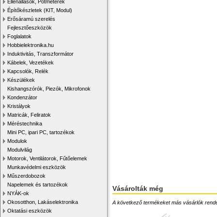
Ellenállások, Potméterek
Építőkészletek (KIT, Modul)
Erősáramú szerelés
Fejlesztőeszközök
Foglalatok
Hobbielektronika.hu
Induktivitás, Transzformátor
Kábelek, Vezetékek
Kapcsolók, Relék
Készülékek
Kishangszórók, Piezók, Mikrofonok
Kondenzátor
Kristályok
Matricák, Feliratok
Méréstechnika
Mini PC, ipari PC, tartozékok
Modulok
Modulvilág
Motorok, Ventilátorok, Fűtőelemek
Munkavédelmi eszközök
Műszerdobozok
Napelemek és tartozékok
Vásárolták még
NYÁK-ok
Okosotthon, Lakáselektronika
A következő termékeket más vásárlók rendelték
Oktatási eszközök