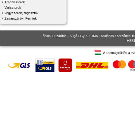
Tranzisztorok
Varisztorok
Vegyszerek, ragasztók
Zavarszűrők, Ferritek
Főoldal
•
Szállítás
•
Súgó
•
GyIK
•
RMA
•
Általános szerződési fe
HESTO
A csomagküldés a ma