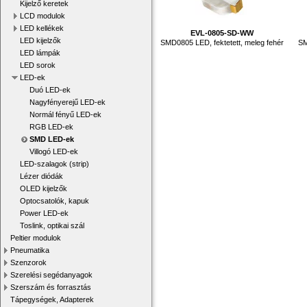
Kijelző keretek
LCD modulok
LED kellékek
EVL-0805-SD-WW
LED kijelzők
SMD0805 LED, fektetett, meleg fehér
SM
LED lámpák
LED sorok
LED-ek
Duó LED-ek
Nagyfényerejű LED-ek
Normál fényű LED-ek
RGB LED-ek
SMD LED-ek
Villogó LED-ek
LED-szalagok (strip)
Lézer diódák
OLED kijelzők
Optocsatolók, kapuk
Power LED-ek
Toslink, optikai szál
Peltier modulok
Pneumatika
Szenzorok
Szerelési segédanyagok
Szerszám és forrasztás
Tápegységek, Adapterek