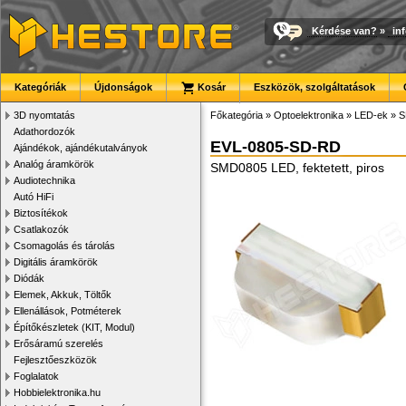
Kérdése van?
»
in
Kategóriák
Újdonságok
Kosár
Eszközök, szolgáltatások
3D nyomtatás
Főkategória
»
Optoelektronika
»
LED-ek
»
S
Adathordozók
EVL-0805-SD-RD
Ajándékok, ajándékutalványok
Analóg áramkörök
SMD0805 LED, fektetett, piros
Audiotechnika
Autó HiFi
Biztosítékok
Csatlakozók
Csomagolás és tárolás
Digitális áramkörök
Diódák
Elemek, Akkuk, Töltők
Ellenállások, Potméterek
Építőkészletek (KIT, Modul)
Erősáramú szerelés
Fejlesztőeszközök
Foglalatok
Hobbielektronika.hu