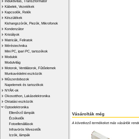
Induktivitás, Transzformátor
Kábelek, Vezetékek
Kapcsolók, Relék
Készülékek
Kishangszórók, Piezók, Mikrofonok
Kondenzátor
Kristályok
Matricák, Feliratok
Méréstechnika
Mini PC, ipari PC, tartozékok
Modulok
Modulvilág
Motorok, Ventilátorok, Fűtőelemek
Munkavédelmi eszközök
Műszerdobozok
Napelemek és tartozékok
NYÁK-ok
Okosotthon, Lakáselektronika
Oktatási eszközök
Optoelektronika
Ellenőrző lámpák
Vásárolták még
Érzékelők
A következő termékeket más vásárlók rendelték
Fotoellenállások
Infravörös félvezetők
Izzók, lámpák