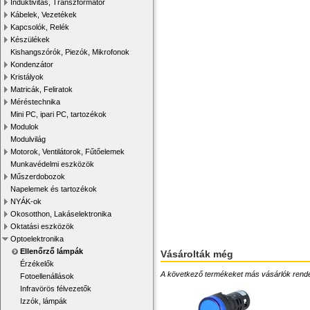
Induktivitás, Transzformátor
Kábelek, Vezetékek
Kapcsolók, Relék
Készülékek
Kishangszórók, Piezók, Mikrofonok
Kondenzátor
Kristályok
Matricák, Feliratok
Méréstechnika
Mini PC, ipari PC, tartozékok
Modulok
Modulvilág
Motorok, Ventilátorok, Fűtőelemek
Munkavédelmi eszközök
Műszerdobozok
Napelemek és tartozékok
NYÁK-ok
Okosotthon, Lakáselektronika
Oktatási eszközök
Optoelektronika
Ellenőrző lámpák
Vásárolták még
Érzékelők
A következő termékeket más vásárlók rendelték
Fotoellenállások
Infravörös félvezetők
Izzók, lámpák