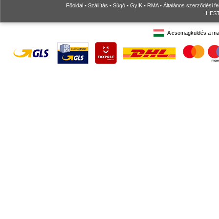
Főoldal
•
Szállítás
•
Súgó
•
GyIK
•
RMA
•
Általános szerződési fe
HESTO
A csomagküldés a ma