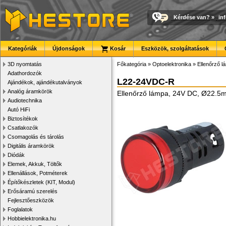
Kérdése van?
»
in
Kategóriák
Újdonságok
Kosár
Eszközök, szolgáltatások
3D nyomtatás
Főkategória
»
Optoelektronika
»
Ellenőrző 
Adathordozók
L22-24VDC-R
Ajándékok, ajándékutalványok
Analóg áramkörök
Ellenőrző lámpa, 24V DC, Ø22.5m
Audiotechnika
Autó HiFi
Biztosítékok
Csatlakozók
Csomagolás és tárolás
Digitális áramkörök
Diódák
Elemek, Akkuk, Töltők
Ellenállások, Potméterek
Építőkészletek (KIT, Modul)
Erősáramú szerelés
Fejlesztőeszközök
Foglalatok
Hobbielektronika.hu