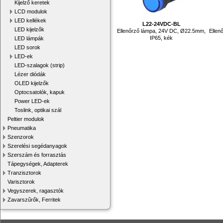
Kijelző keretek
LCD modulok
LED kellékek
L22-24VDC-BL
LED kijelzők
Ellenőrző lámpa, 24V DC, Ø22.5mm,
Ellen
IP65, kék
LED lámpák
LED sorok
LED-ek
LED-szalagok (strip)
Lézer diódák
OLED kijelzők
Optocsatolók, kapuk
Power LED-ek
Toslink, optikai szál
Peltier modulok
Pneumatika
Szenzorok
Szerelési segédanyagok
Szerszám és forrasztás
Tápegységek, Adapterek
Tranzisztorok
Varisztorok
Vegyszerek, ragasztók
Zavarszűrők, Ferritek