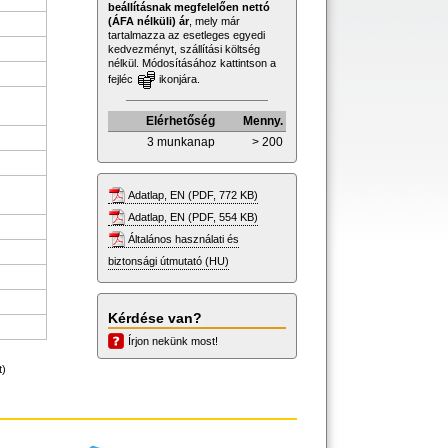
beállításnak megfelelően nettó
(ÁFA nélküli) ár
, mely már
tartalmazza az esetleges egyedi
kedvezményt, szállítási költség
nélkül. Módosításához kattintson a
fejléc
ikonjára.
Elérhetőség
Menny.
3 munkanap
> 200
Adatlap, EN (PDF, 772 KB)
Adatlap, EN (PDF, 554 KB)
Általános használati és
biztonsági útmutató (HU)
Kérdése van?
Írjon nekünk most!
t)