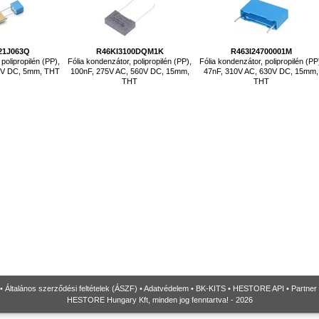
21J063Q
R46KI3100DQM1K
R463I24700001M
polipropilén (PP),
Fólia kondenzátor, polipropilén (PP),
Fólia kondenzátor, polipropilén (PP
63V DC, 5mm, THT
100nF, 275V AC, 560V DC, 15mm,
47nF, 310V AC, 630V DC, 15mm,
THT
THT
•
Általános szerződési feltételek (ÁSZF)
•
Adatvédelem
•
BK-KITS
•
HESTORE API
•
Partner
HESTORE Hungary Kft, minden jog fenntartva! - 2026