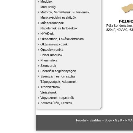
Modulok
Modulvilág
Motorok, Ventilátorok, Fűtőelemek
Munkavédelmi eszközök
F411JH8
Műszerdobozok
Fólia kondenzátor, 
Napelemek és tartozékok
820pF, 40V AC, 
NYÁK-ok
Okosotthon, Lakáselektronika
Oktatási eszközök
Optoelektronika
Peltier modulok
Pneumatika
Szenzorok
Szerelési segédanyagok
Szerszám és forrasztás
Tápegységek, Adapterek
Tranzisztorok
Varisztorok
Vegyszerek, ragasztók
Zavarszűrők, Ferritek
Főoldal
•
Szállítás
•
Súgó
•
GyIK
•
RMA