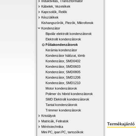
Induktivitás, Transzformátor
Kábelek, Vezetékek
Kapcsolók, Relék
Készülékek
Kishangszórók, Piezók, Mikrofonok
Kondenzátor
Bipolár elektrolit kondenzátorok
Elektrolit kondenzátorok
Fóliakondenzátorok
Kerámia kondenzátor
Kondenzátor hálózat, tömb
Kondenzátor, SMD0402
Kondenzátor, SMD0603
Kondenzátor, SMD0805
Kondenzátor, SMD1206
Kondenzátor, SMD1210
Motor kondenzátorok
Polimer és hibrid kondenzátorok
SMD Elektrolit kondenzátorok
Tantal kondenzátorok
Trimmer kondenzátorok
Kristályok
Matricák, Feliratok
Termékajánló
Méréstechnika
Mini PC, ipari PC, tartozékok