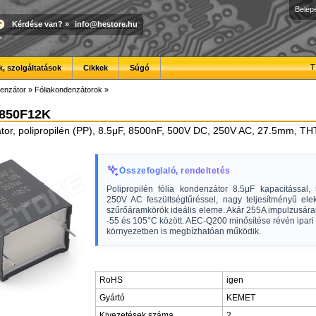
Belép
Kérdése van?
»
info@hestore.hu
T
, szolgáltatások
Cikkek
Súgó
enzátor
»
Fóliakondenzátorok
»
850F12K
tor, polipropilén (PP), 8.5μF, 8500nF, 500V DC, 250V AC, 27.5mm, TH
Összefoglaló, rendeltetés
Polipropilén fólia kondenzátor 8.5μF kapacitással
250V AC feszültségtűréssel, nagy teljesítményű elek
szűrőáramkörök ideális eleme. Akár 255A impulzusára
-55 és 105°C között. AEC-Q200 minősítése révén ipari 
környezetben is megbízhatóan működik.
RoHS
igen
Gyártó
KEMET
Kivezetések száma
2