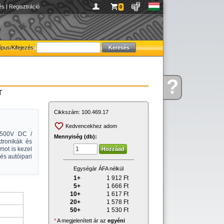
és
|
Regisztráció
0
ípus/Kifejezés:
?
Kérdése
T
van
Cikkszám:
100.469.17
Kedvencekhez adom
, 500V DC /
Mennyiség (db):
tronikák és
mot is kezel
és autóipari
Egységár ÁFA nélkül
1+
1 912
Ft
5+
1 666
Ft
10+
1 617
Ft
20+
1 578
Ft
50+
1 530
Ft
*
A megjelenített ár az
egyéni