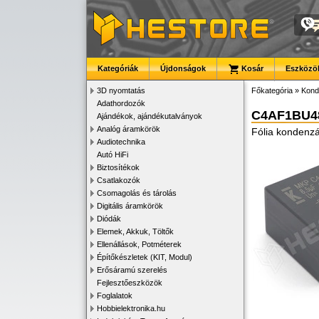
Kategóriák
Újdonságok
Kosár
Eszközök
3D nyomtatás
Főkategória
»
Kond
Adathordozók
C4AF1BU4
Ajándékok, ajándékutalványok
Analóg áramkörök
Fólia kondenzá
Audiotechnika
Autó HiFi
Biztosítékok
Csatlakozók
Csomagolás és tárolás
Digitális áramkörök
Diódák
Elemek, Akkuk, Töltők
Ellenállások, Potméterek
Építőkészletek (KIT, Modul)
Erősáramú szerelés
Fejlesztőeszközök
Foglalatok
Hobbielektronika.hu