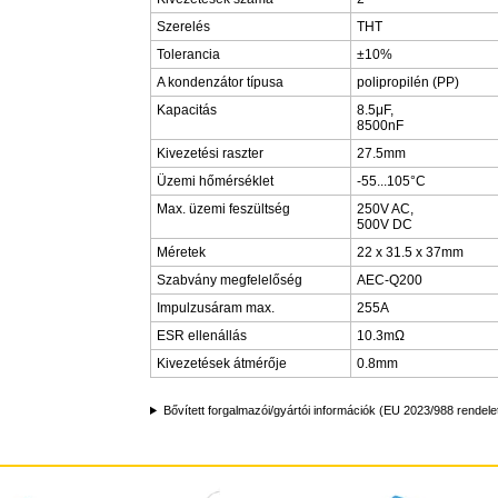
Szerelés
THT
Tolerancia
±10%
A kondenzátor típusa
polipropilén (PP)
Kapacitás
8.5μF,
8500nF
Kivezetési raszter
27.5mm
Üzemi hőmérséklet
-55...105°C
Max. üzemi feszültség
250V AC,
500V DC
Méretek
22 x 31.5 x 37mm
Szabvány megfelelőség
AEC-Q200
Impulzusáram max.
255A
ESR ellenállás
10.3mΩ
Kivezetések átmérője
0.8mm
Bővített forgalmazói/gyártói információk (EU 2023/988 rendele