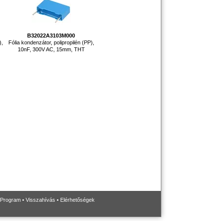
B32022A3103M000
),
Fólia kondenzátor, polipropilén (PP),
10nF, 300V AC, 15mm, THT
 Program
•
Visszahívás
•
Elérhetőségek