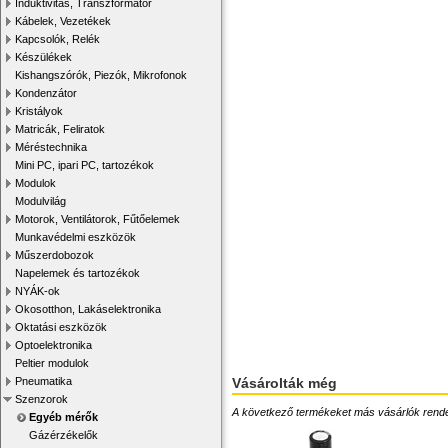
Induktivitás, Transzformátor
Kábelek, Vezetékek
Kapcsolók, Relék
Készülékek
Kishangszórók, Piezók, Mikrofonok
Kondenzátor
Kristályok
Matricák, Feliratok
Méréstechnika
Mini PC, ipari PC, tartozékok
Modulok
Modulvilág
Motorok, Ventilátorok, Fűtőelemek
Munkavédelmi eszközök
Műszerdobozok
Napelemek és tartozékok
NYÁK-ok
Okosotthon, Lakáselektronika
Oktatási eszközök
Optoelektronika
Peltier modulok
Vásárolták még
Pneumatika
Szenzorok
A következő termékeket más vásárlók rendelték
Egyéb mérők
Gázérzékelők