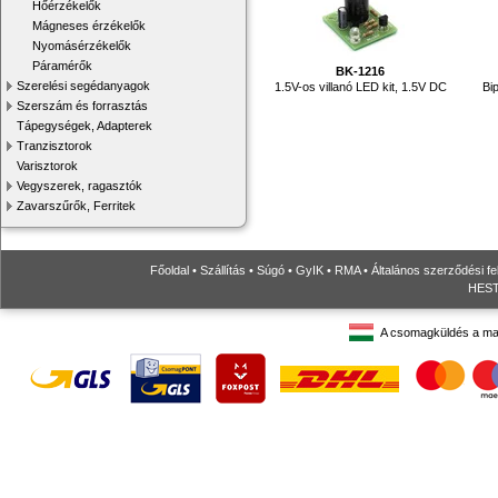
Hőérzékelők
Mágneses érzékelők
Nyomásérzékelők
Páramérők
BK-1216
Szerelési segédanyagok
1.5V-os villanó LED kit, 1.5V DC
Bi
Szerszám és forrasztás
Tápegységek, Adapterek
Tranzisztorok
Varisztorok
Vegyszerek, ragasztók
Zavarszűrők, Ferritek
Főoldal
•
Szállítás
•
Súgó
•
GyIK
•
RMA
•
Általános szerződési fe
HESTO
A csomagküldés a ma