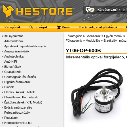
Kérdése van?
»
in
Kategóriák
Újdonságok
Kosár
Eszközök, szolgáltatások
3D nyomtatás
Főkategória
»
Szenzorok
»
Egyéb mérők
»
Főkategória
»
Modulvilág
»
Érzékelők, műsz
Adathordozók
Ajándékok, ajándékutalványok
YT06-OP-600B
Analóg áramkörök
Audiotechnika
Inkrementális optikai forgójeladó,
Autó HiFi
Biztosítékok
Csatlakozók
Csomagolás és tárolás
Digitális áramkörök
Diódák
Elemek, Akkuk, Töltők
Ellenállások, Potméterek
Építőkészletek (KIT, Modul)
Erősáramú szerelés
Fejlesztőeszközök
Foglalatok
Hobbielektronika.hu