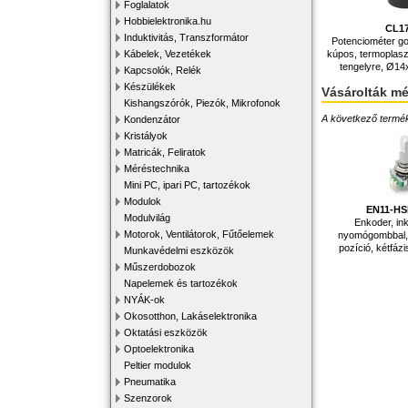
Foglalatok
Hobbielektronika.hu
CL1
Induktivitás, Transzformátor
Potenciométer gom
kúpos, termoplas
Kábelek, Vezetékek
tengelyre, Ø1
Kapcsolók, Relék
Készülékek
Vásárolták m
Kishangszórók, Piezók, Mikrofonok
A következő terméke
Kondenzátor
Kristályok
Matricák, Feliratok
Méréstechnika
Mini PC, ipari PC, tartozékok
Modulok
EN11-H
Modulvilág
Enkoder, ink
Motorok, Ventilátorok, Fűtőelemek
nyomógombbal, 
pozíció, kétfáz
Munkavédelmi eszközök
Műszerdobozok
Napelemek és tartozékok
NYÁK-ok
Okosotthon, Lakáselektronika
Oktatási eszközök
Optoelektronika
Peltier modulok
Pneumatika
Szenzorok