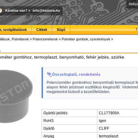
Belép
Kérdése van?
»
info@hestore.hu
T
, szolgáltatások
Cikkek
Súgó
állások, Potméterek
»
Potenciométerek
»
Potméter gombok, szerelvények
»
A
ométer gombhoz, termoplaszt, benyomható, fehér jelzés, szürke
Összefoglaló, rendeltetés
Potenciométer gombokhoz benyomható termoplaszt fe
alapon fehér jelzéssel esztétikus kiegészítő. Védelmet 
megjelenést biztosít a kezelőfelületen.
Gyártói jelölés
CL177909A
RoHS
igen
Gyártó
CLIFF
Anyag
termoplaszt