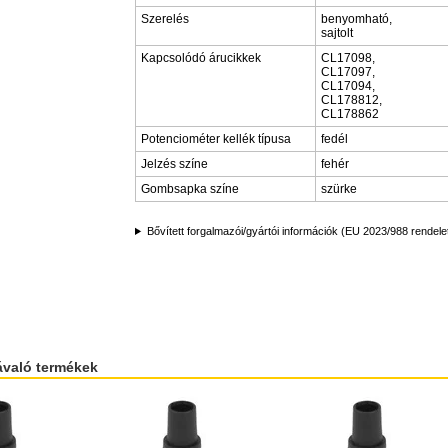
Szerelés
benyomható,
sajtolt
Kapcsolódó árucikkek
CL17098,
CL17097,
CL17094,
CL178812,
CL178862
Potenciométer kellék típusa
fedél
Jelzés színe
fehér
Gombsapka színe
szürke
Bővített forgalmazói/gyártói információk (EU 2023/988 rendele
ávaló termékek