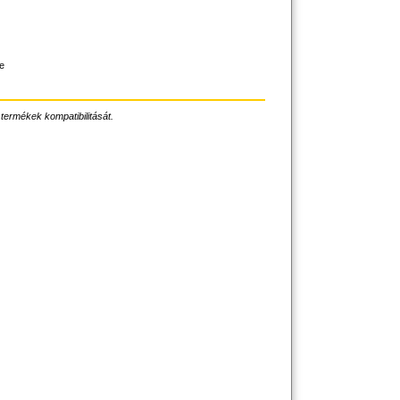
,
te
 termékek kompatibilitását.