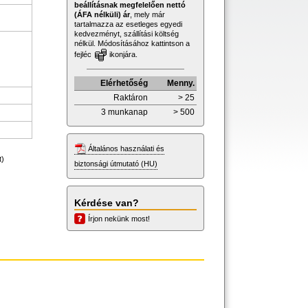
beállításnak megfelelően nettó
(ÁFA nélküli) ár
, mely már
tartalmazza az esetleges egyedi
kedvezményt, szállítási költség
nélkül. Módosításához kattintson a
fejléc
ikonjára.
Elérhetőség
Menny.
Raktáron
> 25
3 munkanap
> 500
Általános használati és
t)
biztonsági útmutató (HU)
Kérdése van?
Írjon nekünk most!