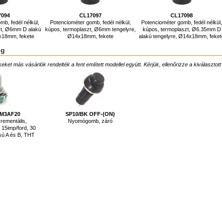
7094
CL17097
CL17098
b, fedél nélkül,
Potenciométer gomb, fedél nélkül,
Potenciométer gomb, fedél nélkül
zt, Ø6mm D alakú
kúpos, termoplaszt, Ø6mm tengelyre,
kúpos, termoplaszt, Ø6.35mm D
4x18mm, fekete
Ø14x18mm, fekete
alakú tengelyre, Ø14x18mm, feke
ég
ket más vásárlók rendelték a fent említett modellel együtt. Kérjük, ellenőrizze a kiválasztott
SM3AF20
SP10/BK OFF-(ON)
rementális,
Nyomógomb, záró
15imp/ford, 30
isú A és B, THT