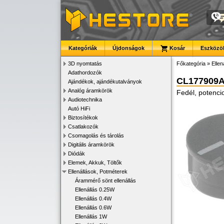
Kategóriák
Újdonságok
Kosár
Eszközök
3D nyomtatás
Főkategória
»
Ellen
Adathordozók
CL177909
Ajándékok, ajándékutalványok
Analóg áramkörök
Fedél, potenci
Audiotechnika
Autó HiFi
Biztosítékok
Csatlakozók
Csomagolás és tárolás
Digitális áramkörök
Diódák
Elemek, Akkuk, Töltők
Ellenállások, Potméterek
Árammérő sönt ellenállás
Ellenállás 0.25W
Ellenállás 0.4W
Ellenállás 0.6W
Ellenállás 1W