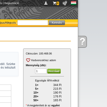
és
|
Regisztráció
0
ípus/Kifejezés:
?
Kérdése
van
Cikkszám:
100.468.06
Kedvencekhez adom
dél. Szürke
Mennyiség (db):
és letisztult
Egységár ÁFA nélkül
1+
344
Ft
5+
215
Ft
10+
190
Ft
20+
176
Ft
50+
165
Ft
*
A megjelenített ár az
egyéni