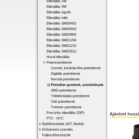
Ellenállás 2W
Ellenállás 3W
Ellenállás egyéb
Ellenállás háló
Ellenállás SMD0402
Ellenállás SMD0603
Ellenállás SMD0805
Ellenállás SMD1206
Ellenállás SMD1210
Ellenállás SMD2512
Huzal ellenállás
Potenciométerek
Cermet, kerámia-fém potméterek
Digitális potméterek
Normál potméterek
Potméter gombok, szerelvények
SMD potméterek
Többfordulatú potméterek
Toló potméterek
Trimmer potméterek
Precíziós ellenállás (DIP)
Ajánlott hozz
PTC - NTC
Építőkészletek (KIT, Modul)
Erősáramú szerelés
Fejlesztőeszközök