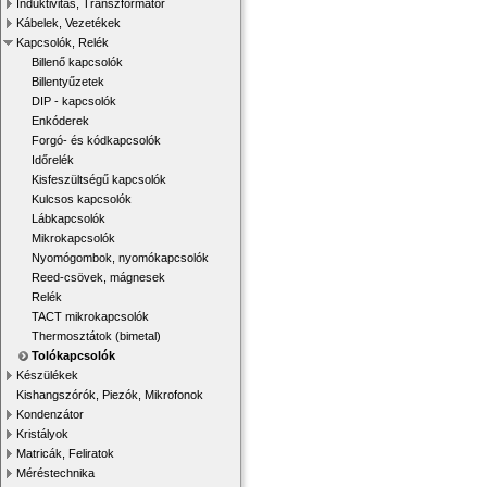
Induktivitás, Transzformátor
Kábelek, Vezetékek
Kapcsolók, Relék
Billenő kapcsolók
Billentyűzetek
DIP - kapcsolók
Enkóderek
Forgó- és kódkapcsolók
Időrelék
Kisfeszültségű kapcsolók
Kulcsos kapcsolók
Lábkapcsolók
Mikrokapcsolók
Nyomógombok, nyomókapcsolók
Reed-csövek, mágnesek
Relék
TACT mikrokapcsolók
Thermosztátok (bimetal)
Tolókapcsolók
Készülékek
Kishangszórók, Piezók, Mikrofonok
Kondenzátor
Kristályok
Matricák, Feliratok
Méréstechnika