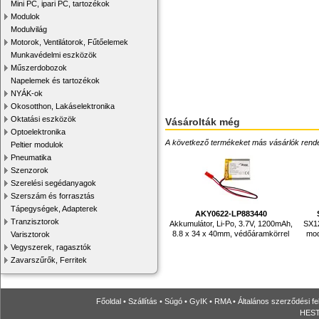
Mini PC, ipari PC, tartozékok
Modulok
Modulvilág
Motorok, Ventilátorok, Fűtőelemek
Munkavédelmi eszközök
Műszerdobozok
Napelemek és tartozékok
NYÁK-ok
Okosotthon, Lakáselektronika
Oktatási eszközök
Vásárolták még
Optoelektronika
A következő termékeket más vásárlók rendelték
Peltier modulok
Pneumatika
Szenzorok
Szerelési segédanyagok
Szerszám és forrasztás
Tápegységek, Adapterek
AKY0622-LP883440
Tranzisztorok
Akkumulátor, Li-Po, 3.7V, 1200mAh,
SX1
8.8 x 34 x 40mm, védőáramkörrel
mod
Varisztorok
Vegyszerek, ragasztók
Zavarszűrők, Ferritek
Főoldal
•
Szállítás
•
Súgó
•
GyIK
•
RMA
•
Általános szerződési fe
HESTO