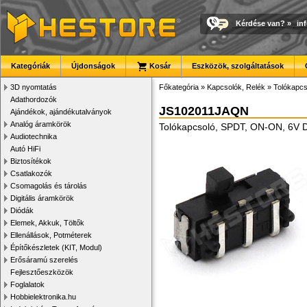
Kérdése van?
»
in
Kategóriák
Újdonságok
Kosár
Eszközök, szolgáltatások
3D nyomtatás
Főkategória
»
Kapcsolók, Relék
»
Tolókapcs
Adathordozók
JS102011JAQN
Ajándékok, ajándékutalványok
Analóg áramkörök
Tolókapcsoló, SPDT, ON-ON, 6V
Audiotechnika
Autó HiFi
Biztosítékok
Csatlakozók
Csomagolás és tárolás
Digitális áramkörök
Diódák
Elemek, Akkuk, Töltők
Ellenállások, Potméterek
Építőkészletek (KIT, Modul)
Erősáramú szerelés
Fejlesztőeszközök
Foglalatok
Hobbielektronika.hu