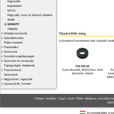
Kapcsolók
Kaputelefon
NOUS
Rágcsáló, rovar és kártevő védelem
Shelly
SONOFF
Világítás
Vásárolták még
Oktatási eszközök
Optoelektronika
A következő termékeket más vásárlók rendelték
Peltier modulok
Pneumatika
Szenzorok
Szerelési segédanyagok
Szerszám és forrasztás
Tápegységek, Adapterek
FIX-GR-50
Gumi átvezető, Ø10/12mm, 2mm
Sz
Tranzisztorok
lemezhez, fekete
komp
Varisztorok
kijel
Vegyszerek, ragasztók
Zavarszűrők, Ferritek
Főoldal
•
Szállítás
•
Súgó
•
GyIK
•
RMA
•
Általános szerződési fe
HESTO
A csomagküldés a ma