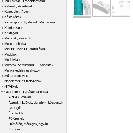
Induktivitás, Transzformátor
Kábelek, Vezetékek
Kapcsolók, Relék
Készülékek
Kishangszórók, Piezók, Mikrofonok
Kondenzátor
Kristályok
Matricák, Feliratok
Méréstechnika
Mini PC, ipari PC, tartozékok
Modulok
Modulvilág
Motorok, Ventilátorok, Fűtőelemek
Munkavédelmi eszközök
Műszerdobozok
Napelemek és tartozékok
NYÁK-ok
Okosotthon, Lakáselektronika
ARF433 család
Átjárók, HUB-ok, dongle-k, központok
Csengők
Érzékelők
Fűtőtestek
Hőmérők, mérlegek, egyéb
Kamera