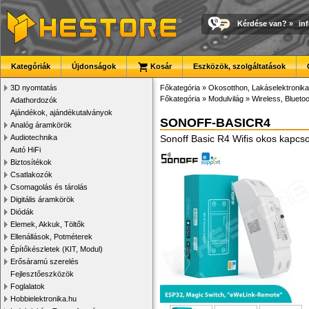
Kérdése van?
»
in
Kategóriák
Újdonságok
Kosár
Eszközök, szolgáltatások
3D nyomtatás
Főkategória
»
Okosotthon, Lakáselektronika
Főkategória
»
Modulvilág
»
Wireless, Bluetoo
Adathordozók
Ajándékok, ajándékutalványok
SONOFF-BASICR4
Analóg áramkörök
Audiotechnika
Sonoff Basic R4 Wifis okos kapcs
Autó HiFi
Biztosítékok
Csatlakozók
Csomagolás és tárolás
Digitális áramkörök
Diódák
Elemek, Akkuk, Töltők
Ellenállások, Potméterek
Építőkészletek (KIT, Modul)
Erősáramú szerelés
Fejlesztőeszközök
Foglalatok
Hobbielektronika.hu