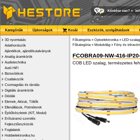
Kérdése van?
»
in
Kategóriák
Újdonságok
Kosár
Eszközök, szolgáltatások
3D nyomtatás
Főkategória
»
Optoelektronika
»
LED-szalago
Főkategória
»
Modulvilág
»
Fény és infravör
Adathordozók
Ajándékok, ajándékutalványok
FCOBRA09-NW-416-IP20
Analóg áramkörök
Audiotechnika
COB LED szalag, természetes feh
Autó HiFi
Biztosítékok
Csatlakozók
Csomagolás és tárolás
Digitális áramkörök
Diódák
Elemek, Akkuk, Töltők
Ellenállások, Potméterek
Építőkészletek (KIT, Modul)
Erősáramú szerelés
Fejlesztőeszközök
Foglalatok
Hobbielektronika.hu