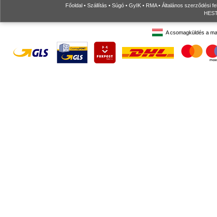
Főoldal
•
Szállítás
•
Súgó
•
GyIK
•
RMA
•
Általános szerződési fe
HESTO
A csomagküldés a ma