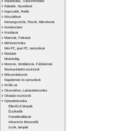
Induktivitás, Transzformátor
Kábelek, Vezetékek
Kapcsolók, Relék
Készülékek
Kishangszórók, Piezók, Mikrofonok
Kondenzátor
Kristályok
Matricák, Feliratok
Méréstechnika
Mini PC, ipari PC, tartozékok
Modulok
Modulvilág
Motorok, Ventilátorok, Fűtőelemek
Munkavédelmi eszközök
Műszerdobozok
Napelemek és tartozékok
NYÁK-ok
Okosotthon, Lakáselektronika
Oktatási eszközök
Optoelektronika
Ellenőrző lámpák
Érzékelők
Fotoellenállások
Infravörös félvezetők
Izzók, lámpák