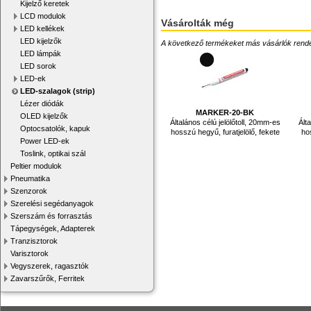
Kijelző keretek
LCD modulok
Vásárolták még
LED kellékek
LED kijelzők
A következő termékeket más vásárlók rendelték
LED lámpák
LED sorok
LED-ek
LED-szalagok (strip)
Lézer diódák
MARKER-20-BK
OLED kijelzők
Általános célú jelölőtoll, 20mm-es
Ált
Optocsatolók, kapuk
hosszú hegyű, furatjelölő, fekete
hos
Power LED-ek
Toslink, optikai szál
Peltier modulok
Pneumatika
Szenzorok
Szerelési segédanyagok
Szerszám és forrasztás
Tápegységek, Adapterek
Tranzisztorok
Varisztorok
Vegyszerek, ragasztók
Zavarszűrők, Ferritek