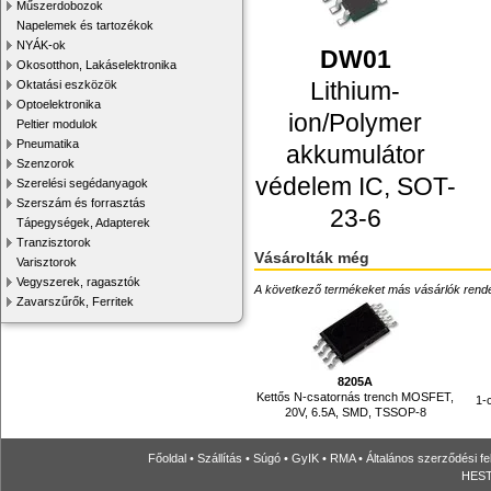
Műszerdobozok
Napelemek és tartozékok
NYÁK-ok
DW01
Okosotthon, Lakáselektronika
Lithium-
Oktatási eszközök
Optoelektronika
ion/Polymer
Peltier modulok
Pneumatika
akkumulátor
Szenzorok
védelem IC, SOT-
Szerelési segédanyagok
Szerszám és forrasztás
23-6
Tápegységek, Adapterek
Tranzisztorok
Vásárolták még
Varisztorok
Vegyszerek, ragasztók
A következő termékeket más vásárlók rendelték
Zavarszűrők, Ferritek
8205A
Kettős N-csatornás trench MOSFET,
1-c
20V, 6.5A, SMD, TSSOP-8
Főoldal
•
Szállítás
•
Súgó
•
GyIK
•
RMA
•
Általános szerződési fe
HESTO