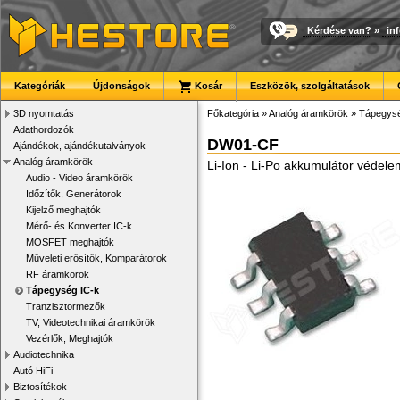
Kérdése van?
»
in
Kategóriák
Újdonságok
Kosár
Eszközök, szolgáltatások
3D nyomtatás
Főkategória
»
Analóg áramkörök
»
Tápegysé
Adathordozók
DW01-CF
Ajándékok, ajándékutalványok
Analóg áramkörök
Li-Ion - Li-Po akkumulátor védel
Audio - Video áramkörök
Időzítők, Generátorok
Kijelző meghajtók
Mérő- és Konverter IC-k
MOSFET meghajtók
Műveleti erősítők, Komparátorok
RF áramkörök
Tápegység IC-k
Tranzisztormezők
TV, Videotechnikai áramkörök
Vezérlők, Meghajtók
Audiotechnika
Autó HiFi
Biztosítékok