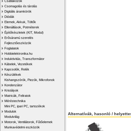
Csatlakozók
Csomagolás és tárolás
Digitális áramkörök
Diódák
Elemek, Akkuk, Töltők
Ellenállások, Potméterek
Építőkészletek (KIT, Modul)
Erősáramú szerelés
Fejlesztőeszközök
Foglalatok
Hobbielektronika.hu
Induktivitás, Transzformátor
Kábelek, Vezetékek
Kapcsolók, Relék
Készülékek
Kishangszórók, Piezók, Mikrofonok
Kondenzátor
Kristályok
Matricák, Feliratok
Méréstechnika
Mini PC, ipari PC, tartozékok
Modulok
Alternatívák, hasonló / helyett
Modulvilág
Motorok, Ventilátorok, Fűtőelemek
Munkavédelmi eszközök