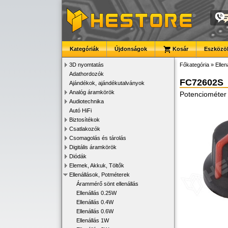
Kategóriák
Újdonságok
Kosár
Eszközök
3D nyomtatás
Főkategória
»
Ellen
Adathordozók
FC72602S
Ajándékok, ajándékutalványok
Analóg áramkörök
Potenciométer
Audiotechnika
Autó HiFi
Biztosítékok
Csatlakozók
Csomagolás és tárolás
Digitális áramkörök
Diódák
Elemek, Akkuk, Töltők
Ellenállások, Potméterek
Árammérő sönt ellenállás
Ellenállás 0.25W
Ellenállás 0.4W
Ellenállás 0.6W
Ellenállás 1W