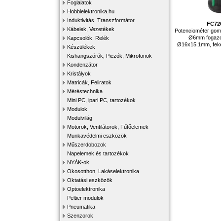
Foglalatok
Hobbielektronika.hu
Induktivitás, Transzformátor
FC72
Kábelek, Vezetékek
Potenciométer gom
Ø6mm fogazot
Kapcsolók, Relék
Ø16x15.1mm, feket
Készülékek
Kishangszórók, Piezók, Mikrofonok
Kondenzátor
Kristályok
Matricák, Feliratok
Méréstechnika
Mini PC, ipari PC, tartozékok
Modulok
Modulvilág
Motorok, Ventilátorok, Fűtőelemek
Munkavédelmi eszközök
Műszerdobozok
Napelemek és tartozékok
NYÁK-ok
Okosotthon, Lakáselektronika
Oktatási eszközök
Optoelektronika
Peltier modulok
Pneumatika
Szenzorok