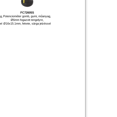
FC72605S
g,
Potenciométer gomb, gumi, műanyag,
Ø6mm fogazott tengelyre,
el
Ø16x15.1mm, fekete, sárga jelzéssel