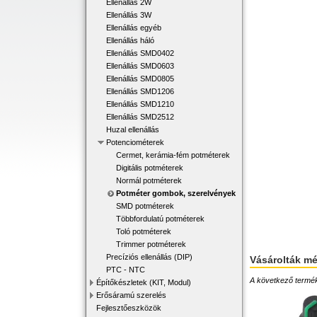
Ellenállás 2W
Ellenállás 3W
Ellenállás egyéb
Ellenállás háló
Ellenállás SMD0402
Ellenállás SMD0603
Ellenállás SMD0805
Ellenállás SMD1206
Ellenállás SMD1210
Ellenállás SMD2512
Huzal ellenállás
Potenciométerek
Cermet, kerámia-fém potméterek
Digitális potméterek
Normál potméterek
Potméter gombok, szerelvények
SMD potméterek
Többfordulatú potméterek
Toló potméterek
Trimmer potméterek
Precíziós ellenállás (DIP)
Vásárolták m
PTC - NTC
A következő terméke
Építőkészletek (KIT, Modul)
Erősáramú szerelés
Fejlesztőeszközök