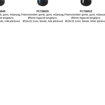
604S
FC72603S
FC72601S
b, gumi, műanyag,
Potenciométer gomb, gumi, műanyag,
Potenciométer gomb, gumi, műanya
t tengelyre,
Ø6mm fogazott tengelyre,
Ø6mm fogazott tengelyre,
e, zöld jelzéssel
Ø16x15.1mm, fekete, kék jelzéssel
Ø16x15.1mm, fekete, fehér jelzéss