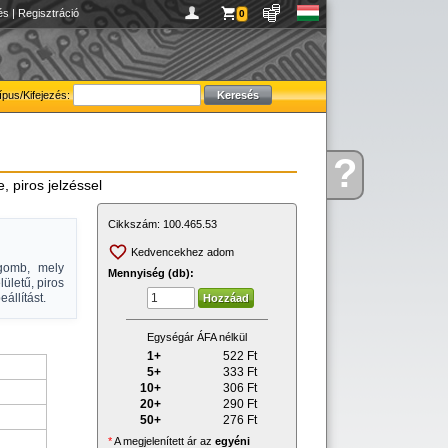
és
|
Regisztráció
0
ípus/Kifejezés:
?
Kérdése
 piros jelzéssel
van
Cikkszám:
100.465.53
Kedvencekhez adom
ógomb, mely
Mennyiség (db):
lületű, piros
állítást.
Egységár ÁFA nélkül
1+
522
Ft
5+
333
Ft
10+
306
Ft
20+
290
Ft
50+
276
Ft
*
A megjelenített ár az
egyéni