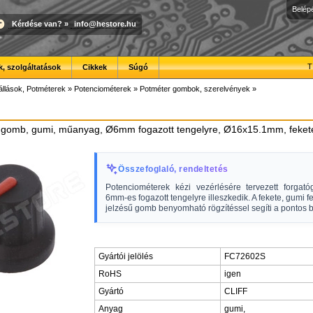
Belép
Kérdése van?
»
info@hestore.hu
T
, szolgáltatások
Cikkek
Súgó
állások, Potméterek
»
Potenciométerek
»
Potméter gombok, szerelvények
»
 gomb, gumi, műanyag, Ø6mm fogazott tengelyre, Ø16x15.1mm, fekete,
Összefoglaló, rendeltetés
Potenciométerek kézi vezérlésére tervezett forgat
6mm-es fogazott tengelyre illeszkedik. A fekete, gumi fe
jelzésű gomb benyomható rögzítéssel segíti a pontos be
Gyártói jelölés
FC72602S
RoHS
igen
Gyártó
CLIFF
Anyag
gumi,