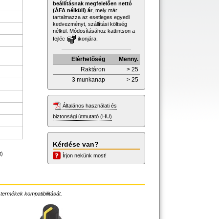
beállításnak megfelelően nettó
(ÁFA nélküli) ár
, mely már
tartalmazza az esetleges egyedi
kedvezményt, szállítási költség
nélkül. Módosításához kattintson a
fejléc
ikonjára.
Elérhetőség
Menny.
Raktáron
> 25
3 munkanap
> 25
Általános használati és
biztonsági útmutató (HU)
Kérdése van?
t)
Írjon nekünk most!
 termékek kompatibilitását.