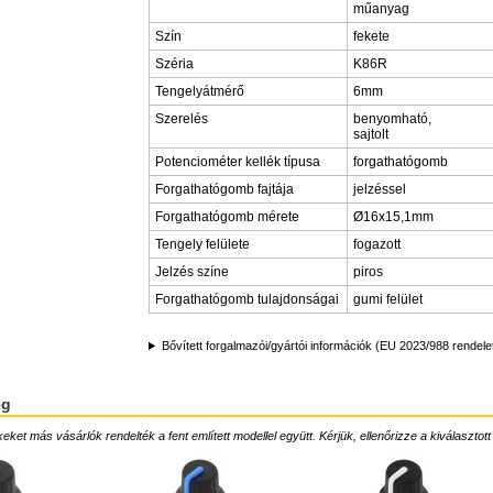
műanyag
Szín
fekete
Széria
K86R
Tengelyátmérő
6mm
Szerelés
benyomható,
sajtolt
Potenciométer kellék típusa
forgathatógomb
Forgathatógomb fajtája
jelzéssel
Forgathatógomb mérete
Ø16x15,1mm
Tengely felülete
fogazott
Jelzés színe
piros
Forgathatógomb tulajdonságai
gumi felület
Bővített forgalmazói/gyártói információk (EU 2023/988 rendele
ég
ket más vásárlók rendelték a fent említett modellel együtt. Kérjük, ellenőrizze a kiválasztott