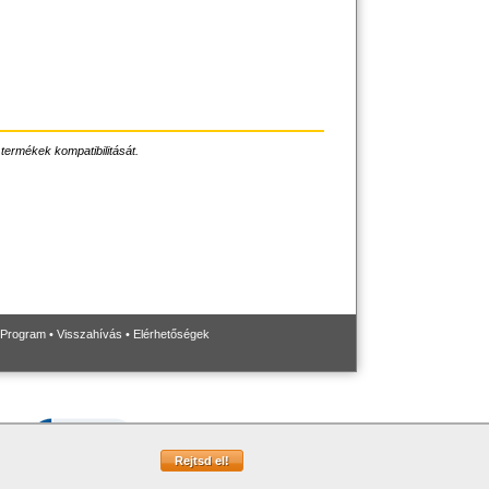
 termékek kompatibilitását.
 Program
•
Visszahívás
•
Elérhetőségek