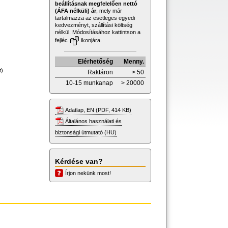
beállításnak megfelelően nettó
(ÁFA nélküli) ár
, mely már
tartalmazza az esetleges egyedi
kedvezményt, szállítási költség
nélkül. Módosításához kattintson a
fejléc
ikonjára.
Elérhetőség
Menny.
t)
Raktáron
> 50
10-15 munkanap
> 20000
Adatlap, EN (PDF, 414 KB)
Általános használati és
biztonsági útmutató (HU)
Kérdése van?
Írjon nekünk most!