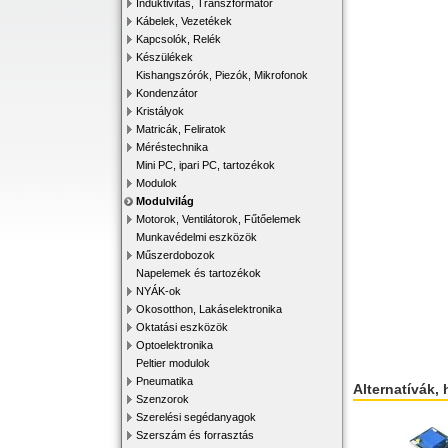
Induktivitás, Transzformátor
Kábelek, Vezetékek
Kapcsolók, Relék
Készülékek
Kishangszórók, Piezók, Mikrofonok
Kondenzátor
Kristályok
Matricák, Feliratok
Méréstechnika
Mini PC, ipari PC, tartozékok
Modulok
Modulvilág
Motorok, Ventilátorok, Fűtőelemek
Munkavédelmi eszközök
Műszerdobozok
Napelemek és tartozékok
NYÁK-ok
Okosotthon, Lakáselektronika
Oktatási eszközök
Optoelektronika
Peltier modulok
Pneumatika
Alternatívák, 
Szenzorok
Szerelési segédanyagok
Szerszám és forrasztás