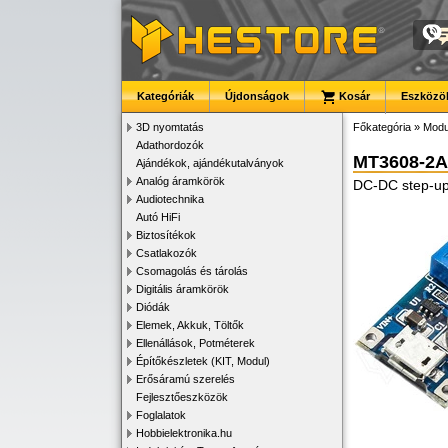
Kategóriák
Újdonságok
Kosár
Eszközök
3D nyomtatás
Főkategória
»
Modu
Adathordozók
MT3608-2
Ajándékok, ajándékutalványok
Analóg áramkörök
DC-DC step-up 
Audiotechnika
Autó HiFi
Biztosítékok
Csatlakozók
Csomagolás és tárolás
Digitális áramkörök
Diódák
Elemek, Akkuk, Töltők
Ellenállások, Potméterek
Építőkészletek (KIT, Modul)
Erősáramú szerelés
Fejlesztőeszközök
Foglalatok
Hobbielektronika.hu