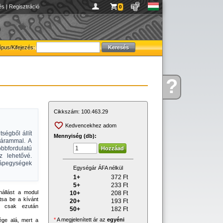
és
|
Regisztráció
0
ípus/Kifejezés:
?
Kérdése
van
Cikkszám:
100.463.29
Kedvencekhez adom
égből állít
Mennyiség (db):
sárammal. A
öbbfordulatú
z lehetővé.
pegységek
Egységár ÁFA nélkül
1+
372
Ft
5+
233
Ft
nállást a modul
10+
208
Ft
tsa be a kívánt
20+
193
Ft
jd csak ezután
50+
182
Ft
*
A megjelenített ár az
egyéni
ége alá, mert a