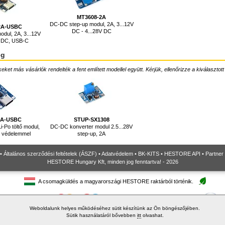
MT3608-2A
DC-DC step-up modul, 2A, 3...12V
2A-USBC
DC - 4...28V DC
dul, 2A, 3...12V
V DC, USB-C
ég
ket más vásárlók rendelték a fent említett modellel együtt. Kérjük, ellenőrizze a kiválasztott
1A-USBC
STUP-SX1308
i-Po töltő modul,
DC-DC konverter modul 2.5...28V
 védelemmel
step-up, 2A
•
Általános szerződési feltételek (ÁSZF)
•
Adatvédelem
•
BK-KITS
•
HESTORE API
•
Partner
HESTORE Hungary Kft, minden jog fenntartva! - 2026
A csomagküldés a magyarországi HESTORE raktárból történik.
Weboldalunk helyes működéséhez sütit készítünk az Ön böngészőjében.
Sütik használatáról bővebben
itt
olvashat.