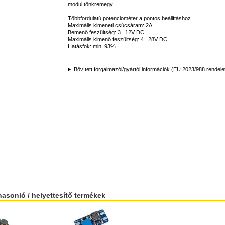
modul tönkremegy.
Többfordulatú potenciométer a pontos beállításhoz
Maximális kimeneti csúcsáram: 2A
Bemenő feszültség: 3...12V DC
Maximális kimenő feszültség: 4...28V DC
Hatásfok: min. 93%
Bővített forgalmazói/gyártói információk (EU 2023/988 rendele
hasonló / helyettesítő termékek