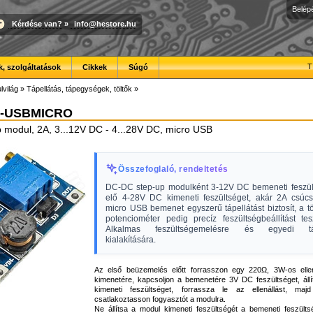
Belép
Kérdése van?
»
info@hestore.hu
T
, szolgáltatások
Cikkek
Súgó
lvilág
»
Tápellátás, tápegységek, töltők
»
A-USBMICRO
modul, 2A, 3...12V DC - 4...28V DC, micro USB
Összefoglaló, rendeltetés
DC-DC step-up modulként 3-12V DC bemeneti feszülts
elő 4-28V DC kimeneti feszültséget, akár 2A csúc
micro USB bemenet egyszerű tápellátást biztosít, a t
potenciométer pedig precíz feszültségbeállítást tes
Alkalmas feszültségemelésre és egyedi tá
kialakítására.
Az első beüzemelés előtt forrasszon egy 220Ω, 3W-os elle
kimenetére, kapcsoljon a bemenetére 3V DC feszültséget, állí
kimeneti feszültséget, forrassza le az ellenállást, ma
csatlakoztasson fogyasztót a modulra.
Ne állítsa a modul kimeneti feszültségét a bemeneti feszülts