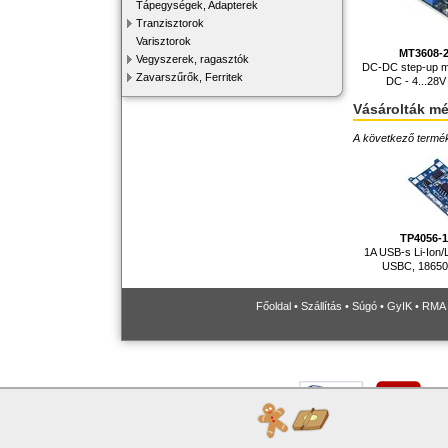
Tápegységek, Adapterek
Tranzisztorok
Varisztorok
MT3608-
Vegyszerek, ragasztók
DC-DC step-up mo
Zavarszűrők, Ferritek
DC - 4...28
Vásárolták m
A következő terméke
TP4056-
1A USB-s Li-Ion/L
USBC, 18650
Főoldal
•
Szállítás
•
Súgó
•
GyIK
•
RMA