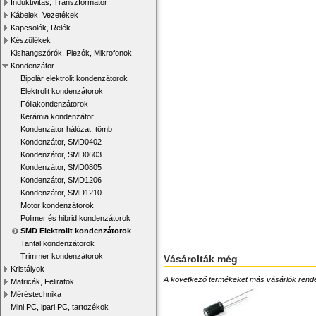
Induktivitás, Transzformátor
Kábelek, Vezetékek
Kapcsolók, Relék
Készülékek
Kishangszórók, Piezók, Mikrofonok
Kondenzátor
Bipolár elektrolit kondenzátorok
Elektrolit kondenzátorok
Fóliakondenzátorok
Kerámia kondenzátor
Kondenzátor hálózat, tömb
Kondenzátor, SMD0402
Kondenzátor, SMD0603
Kondenzátor, SMD0805
Kondenzátor, SMD1206
Kondenzátor, SMD1210
Motor kondenzátorok
Polimer és hibrid kondenzátorok
SMD Elektrolit kondenzátorok
Tantal kondenzátorok
Trimmer kondenzátorok
Vásárolták még
Kristályok
A következő termékeket más vásárlók rendelték
Matricák, Feliratok
Méréstechnika
Mini PC, ipari PC, tartozékok