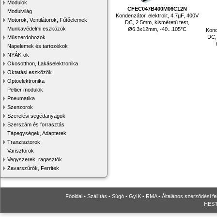
Modulok
CFEC047B400M06C12N
Modulvilág
Kondenzátor, elektrolit, 4.7µF, 400V
Motorok, Ventilátorok, Fűtőelemek
DC, 2.5mm, kisméretű test,
Munkavédelmi eszközök
Ø6.3x12mm, -40...105°C
Kond
DC,
Műszerdobozok
Napelemek és tartozékok
NYÁK-ok
Okosotthon, Lakáselektronika
Oktatási eszközök
Optoelektronika
Peltier modulok
Pneumatika
Szenzorok
Szerelési segédanyagok
Szerszám és forrasztás
Tápegységek, Adapterek
Tranzisztorok
Varisztorok
Vegyszerek, ragasztók
Zavarszűrők, Ferritek
Főoldal
•
Szállítás
•
Súgó
•
GyIK
•
RMA
•
Általános szerződési fe
HESTO