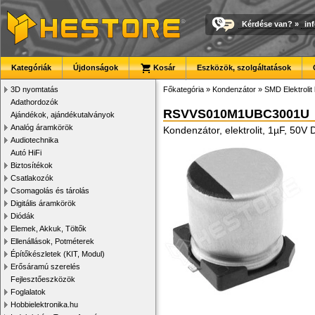
Kérdése van?
»
in
Kategóriák
Újdonságok
Kosár
Eszközök, szolgáltatások
3D nyomtatás
Főkategória
»
Kondenzátor
»
SMD Elektrolit
Adathordozók
RSVVS010M1UBC3001U
Ajándékok, ajándékutalványok
Analóg áramkörök
Kondenzátor, elektrolit, 1µF, 5
Audiotechnika
Autó HiFi
Biztosítékok
Csatlakozók
Csomagolás és tárolás
Digitális áramkörök
Diódák
Elemek, Akkuk, Töltők
Ellenállások, Potméterek
Építőkészletek (KIT, Modul)
Erősáramú szerelés
Fejlesztőeszközök
Foglalatok
Hobbielektronika.hu